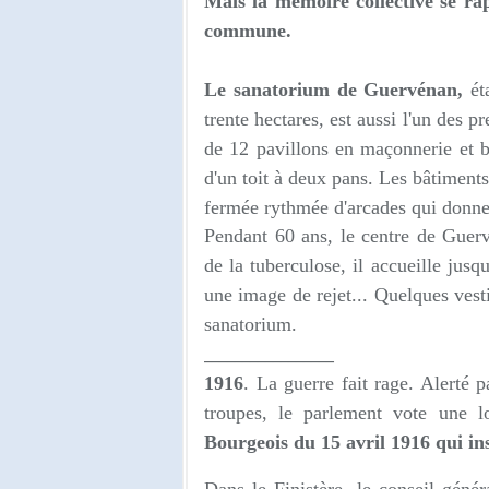
Mais la mémoire collective se rap
commune.
Le sanatorium de Guervénan,
éta
trente hectares, est aussi l'un des 
de 12 pavillons en maçonnerie et b
d'un toit à deux pans. Les bâtiments
fermée rythmée d'arcades qui donne 
Pendant 60 ans, le centre de Guerv
de la tuberculose, il accueille jusq
une image de rejet... Quelques vesti
sanatorium.
_________________
1916
. La guerre fait rage. Alerté 
troupes, le parlement vote une lo
Bourgeois du 15 avril 1916 qui ins