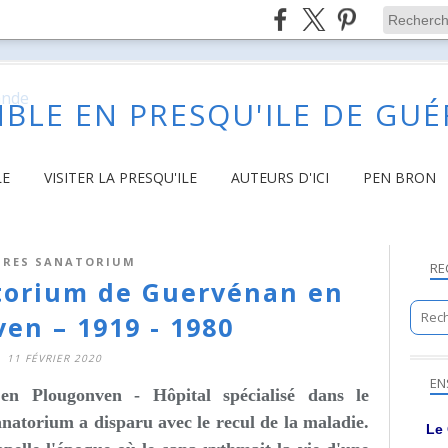
BLE EN PRESQU'ILE DE GU
LE
VISITER LA PRESQU'ILE
AUTEURS D'ICI
PEN BRON
TRES SANATORIUM
RE
atorium de Guervénan en
en – 1919 - 1980
11 FÉVRIER 2020
EN
 en Plougonven -
Hôpital spécialisé dans le
sanatorium a disparu avec le recul de la maladie.
Le 