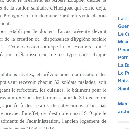
al, dont le président est Albert Louppe, décide la
 de la station sanitaire d'Huelgoat qui existe déjà.
en Plougonven, un domaine rural en vente depuis
La T
ement.
Guér
pport établi par le docteur Lucas présenté devant
Le C
r de la création de "dispensaires d'hygiène sociale
Mesq
se". Cette décision anticipe la loi Honnorat du 7
Piria
réation d'établissement de ce type dans chaque
Porn
La B
Le P
ulations civiles, et prévoie une modification des
Batz
s pouvant recevoir chacun 32 soldats malades, soit
Saint
eant le réfectoire, les cuisines, le bâtiment pour le
 travaux doivent être terminés pour le 31 décembre
Manif
, ajoutée à des retards de subventions, n'ont pas
arch
te prévue. En effet, ce n’est qu’en mai 1919 que le
âtiments de l'administration, l'ancien logement de
nstruits entre 1916 et 1928.