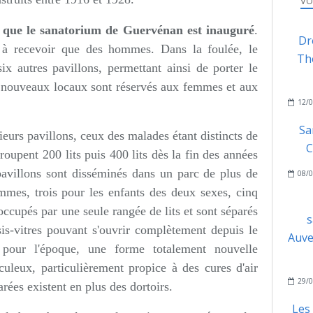
VO
0 que le sanatorium de Guervénan est inauguré
.
Dr
 à recevoir que des hommes. Dans la foulée, le
Thé
ix autres pavillons, permettant ainsi de porter le
s nouveaux locaux sont réservés aux femmes et aux
12/0
Sa
eurs pavillons, ceux des malades étant distincts de
C
roupent 200 lits puis 400 lits dès la fin des années
villons sont disséminés dans un parc de plus de
08/0
ommes, trois pour les enfants des deux sexes, cinq
ccupés par une seule rangée de lits et sont séparés
s
sis-vitres pouvant s'ouvrir complètement depuis le
Auve
, pour l'époque, une forme totalement nouvelle
culeux, particulièrement propice à des cures d'air
29/0
rées existent en plus des dortoirs.
Les