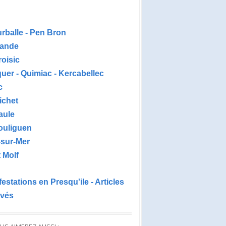
urballe - Pen Bron
ande
roisic
uer - Quimiac - Kercabellec
c
ichet
aule
ouliguen
-sur-Mer
 Molf
estations en Presqu'ile - Articles
ivés