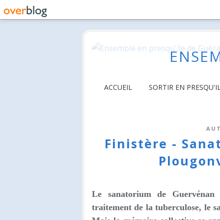
ENSEM
ACCUEIL
SORTIR EN PRESQU'I
AU
Finistère - San
Plougonv
Le sanatorium de Guervénan
traitement de la tuberculose, le 