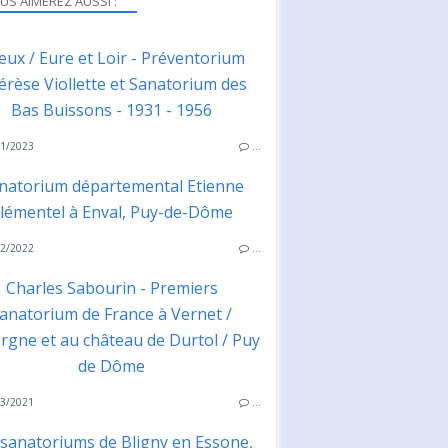
US AIMEREZ AUSSI :
eux / Eure et Loir - Préventorium
rèse Viollette et Sanatorium des
Bas Buissons - 1931 - 1956
1/2023
…
natorium départemental Etienne
lémentel à Enval, Puy-de-Dôme
2/2022
…
Charles Sabourin - Premiers
anatorium de France à Vernet /
rgne et au château de Durtol / Puy
de Dôme
3/2021
…
 sanatoriums de Bligny en Essone,