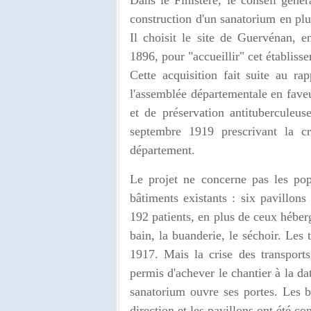
Dans le Finistère, le conseil génér
construction d'un sanatorium en plus
Il choisit le site de Guervénan, 
1896, pour "accueillir" cet établiss
Cette acquisition fait suite au ra
l'assemblée départementale en faveu
et de préservation antituberculeu
septembre 1919 prescrivant la c
département.
Le projet ne concerne pas les pop
bâtiments existants : six pavillon
192 patients, en plus de ceux héberg
bain, la buanderie, le séchoir. Les
1917. Mais la crise des transports
permis d'achever le chantier à la da
sanatorium ouvre ses portes. Les b
direction et les pavillons ont été co