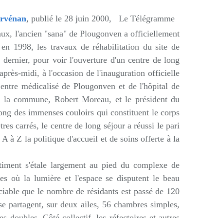
ervénan
,
publié le 28 juin 2000,
Le Télégramme
aux, l'ancien "sana" de Plougonven a officiellement
 en 1998, les travaux de réhabilitation du site de
dernier, pour voir l'ouverture d'un centre de long
rès-midi, à l'occasion de l'inauguration officielle
entre médicalisé de Plougonven et de l'hôpital de
e la commune, Robert Moreau, et le président du
long des immenses couloirs qui constituent le corps
s carrés, le centre de long séjour a réussi le pari
 A à Z la politique d'accueil et de soins offerte à la
âtiment s'étale largement au pied du complexe de
es où la lumière et l'espace se disputent le beau
ciable que le nombre de résidants est passé de 120
 se partagent, sur deux ailes, 56 chambres simples,
 doubles. Côté collectif, les réfectoires et autres