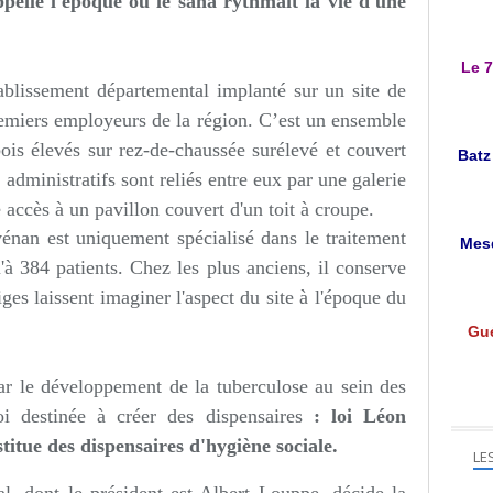
pelle l'époque où le sana rythmait la vie d'une
Le 7
blissement départemental implanté sur un site de
premiers employeurs de la région. C’est un ensemble
ois élevés sur rez-de-chaussée surélevé et couvert
Batz
 administratifs sont reliés entre eux par une galerie
accès à un pavillon couvert d'un toit à croupe.
énan est uniquement spécialisé dans le traitement
Mesq
u'à 384 patients. Chez les plus anciens, il conserve
ges laissent imaginer l'aspect du site à l'époque du
Gué
par le développement de la tuberculose au sein des
i destinée à créer des dispensaires
:
loi Léon
titue des dispensaires d'hygiène sociale.
LE