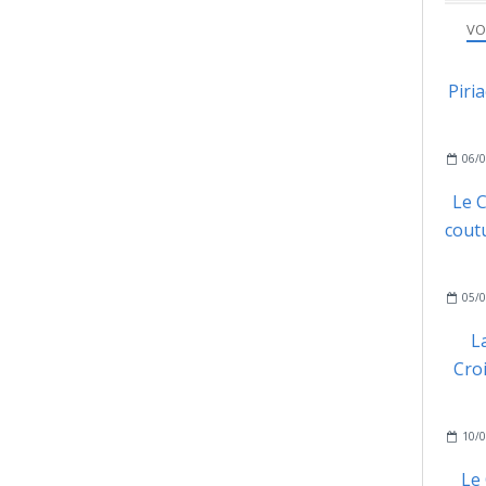
VO
Piri
06/0
Le C
coutu
05/0
L
Cro
10/0
Le 