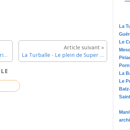
La T
Guér
Le C
Mesq
Le Pouliguen - Groupe Folklorique de Cuba en concert dans le Bois du Pouliguen - Mardi 19 août 2025
La Turballe - Le plein de Super fait escale à Trescalan - Mardi 19 aout 2025
Piria
Porn
CLE
La B
Le P
Batz
Saint
Manif
arch