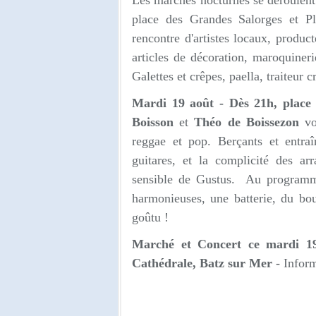
Les marchés nocturnes se déroulen
place des Grandes Salorges et Pl
rencontre d'artistes locaux, product
articles de décoration, maroquinerie
Galettes et crêpes, paella, traiteur cr
Mardi 19 août -
Dès 21h, place
Boisson
et
Théo de Boissezon
vou
reggae et pop. Berçants et entraî
guitares, et la complicité des a
sensible de Gustus. Au programm
harmonieuses, une batterie, du bou
goûtu !
Marché et Concert
ce mardi 19
Cathédrale, Batz sur Mer -
Inform