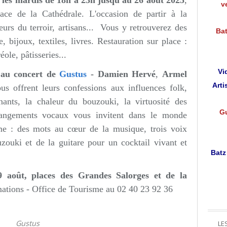
t
les mardis de 18h à 23h jusqu'au 26 août 2025
,
v
ace de la Cathédrale. L'occasion de partir à la
eurs du terroir, artisans... Vous y retrouverez des
Bat
, bijoux, textiles, livres. Restauration sur place :
éole, pâtisseries...
Vi
 au concert
de
Gustus
- Damien Hervé
,
Armel
Arti
s offrent leurs confessions aux influences folk,
nants, la chaleur du bouzouki, la virtuosité des
Gu
rrangements vocaux vous invitent dans le monde
e : des mots au cœur de la musique, trois voix
zouki et de la guitare pour un cocktail vivant et
Batz
 août, place
s des Grandes Salorges et de la
ations - Office de Tourisme au 02 40 23 92 36
Gustus
LE