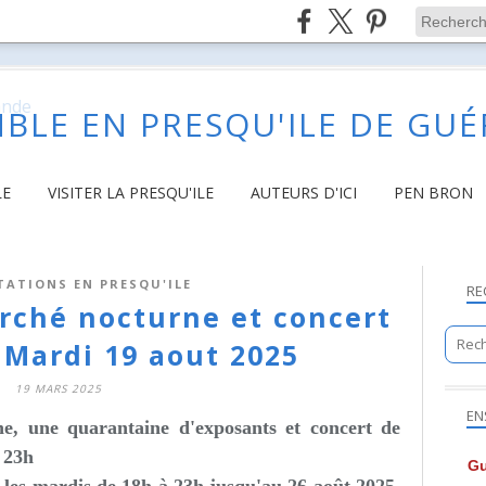
BLE EN PRESQU'ILE DE GU
LE
VISITER LA PRESQU'ILE
AUTEURS D'ICI
PEN BRON
TATIONS EN PRESQU'ILE
RE
arché nocturne et concert
 Mardi 19 aout 2025
19 MARS 2025
EN
, une quarantaine d'exposants et concert
de
 23h
Gu