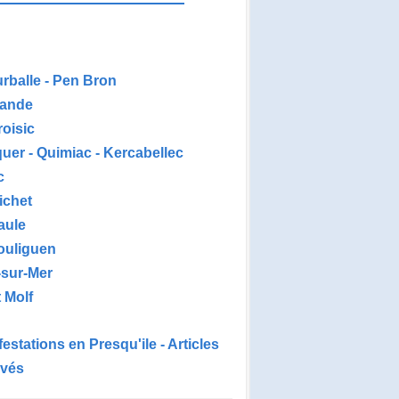
urballe - Pen Bron
ande
roisic
uer - Quimiac - Kercabellec
c
ichet
aule
ouliguen
-sur-Mer
 Molf
estations en Presqu'ile - Articles
ivés