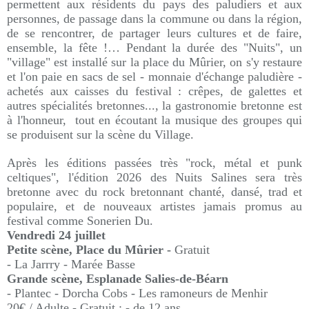
permettent aux résidents du pays des paludiers et aux
personnes, de passage dans la commune ou dans la région,
de se rencontrer, de partager leurs cultures et de faire,
ensemble, la fête !… Pendant la durée des "Nuits", un
"village" est installé sur la place du Mûrier, on s'y restaure
et l'on paie en sacs de sel - monnaie d'échange paludière -
achetés aux caisses du festival : crêpes, de galettes et
autres spécialités bretonnes..., la gastronomie bretonne est
à l'honneur, tout en écoutant la musique des groupes qui
se produisent sur la scène du Village.
Après les éditions passées très "rock, métal et punk
celtiques", l'édition 2026 des Nuits Salines sera très
bretonne avec du rock bretonnant chanté, dansé, trad et
populaire, et de nouveaux artistes jamais promus au
festival comme Sonerien Du.
Vendredi 24 juillet
Petite scène, Place du Mûrier -
Gratuit
- La Jarrry - Marée Basse
Grande scène, Esplanade Salies-de-Béarn
- Plantec - Dorcha Cobs - Les ramoneurs de Menhir
20€ / Adulte - Gratuit : - de 12 ans