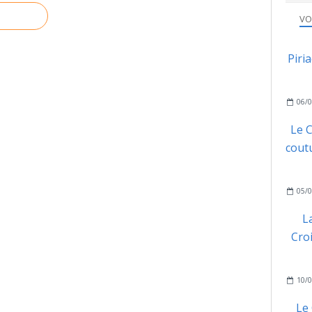
VO
Piri
06/0
Le C
coutu
05/0
L
Cro
10/0
Le 