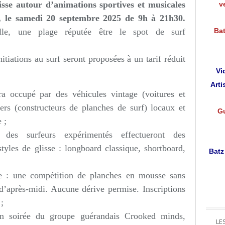
lisse autour d’animations sportives et musicales
v
, le sa
medi 20 septembre 2025 de 9h à 21h30.
le, une plage réputée être le spot de surf
Bat
itiations au surf seront proposées à un tarif réduit
Vi
Arti
ra occupé par des véhicules vintage (voitures et
ers (constructeurs de planches de surf) locaux et
Gu
 ;
des surfeurs expérimentés effectueront des
styles de glisse : longboard classique, shortboard,
Batz
e : une compétition de planches en mousse sans
d’après-midi. Aucune dérive permise. Inscriptions
;
en soirée du groupe guérandais Crooked minds,
LE