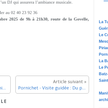
d’un DJ qui assurera l’ambiance musicale.
Mer au
02 40 23 92 36
mbre 2025 de 9h à 21h30,
route de la Govelle,
La T
Guér
Le C
Mesq
Piria
Porn
La B
Le P
Batz
Saint
Herbignac - Octobre rose : animations et zumba party - Vendredi 26 septembre 2025
Pornichet - Visite guidée : Du port niché à la plaisance - Samedi 20 septembre 2025
Manif
arch
CLE