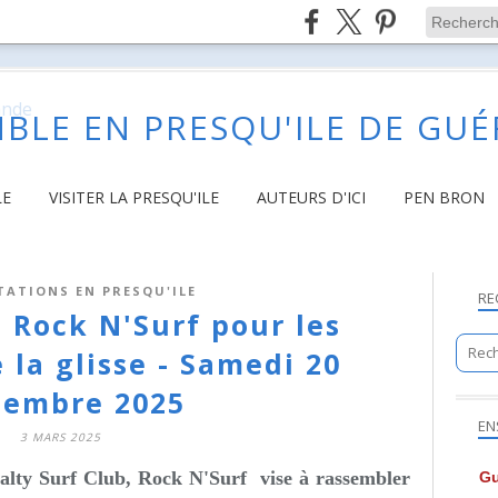
BLE EN PRESQU'ILE DE GU
LE
VISITER LA PRESQU'ILE
AUTEURS D'ICI
PEN BRON
TATIONS EN PRESQU'ILE
RE
- Rock N'Surf pour les
 la glisse - Samedi 20
tembre 2025
EN
3 MARS 2025
Salty Surf Club,
Rock N'Surf
vise à rassembler
Gu