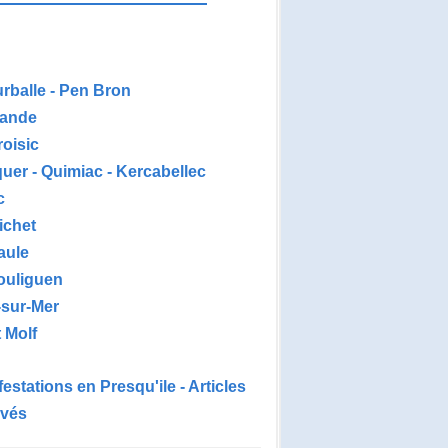
urballe - Pen Bron
ande
roisic
uer - Quimiac - Kercabellec
c
ichet
aule
ouliguen
-sur-Mer
 Molf
estations en Presqu'ile - Articles
ivés