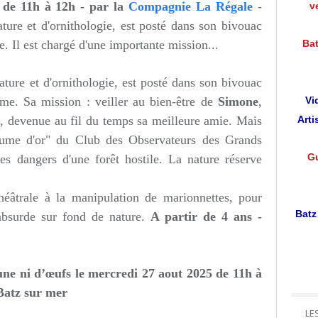
 de 11h à 12h - par la
Compagnie La Régale
-
v
ture et d'ornithologie, est posté dans son bivouac
e. Il est chargé d'une importante mission...
Bat
nature et d'ornithologie, est posté dans son bivouac
ime. Sa mission : veiller au bien-être de
Simone
,
Vi
, devenue au fil du temps sa meilleure amie. Mais
Arti
Plume d'or" du Club des Observateurs des Grands
Gu
es dangers d'une forêt hostile. La nature réserve
éâtrale à la manipulation de marionnettes, pour
Batz
absurde sur fond de nature.
A partir de 4 ans -
une ni d’œufs le mercredi 27 aout 2025 de 11h à
Batz sur mer
LE