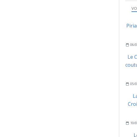
VO
Piri
06/0
Le C
coutu
05/0
L
Cro
10/0
L