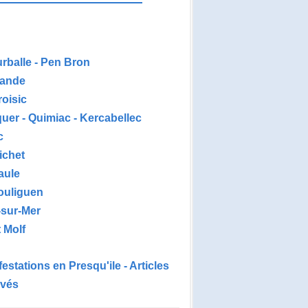
urballe - Pen Bron
ande
roisic
uer - Quimiac - Kercabellec
c
ichet
aule
ouliguen
-sur-Mer
 Molf
estations en Presqu'ile - Articles
ivés