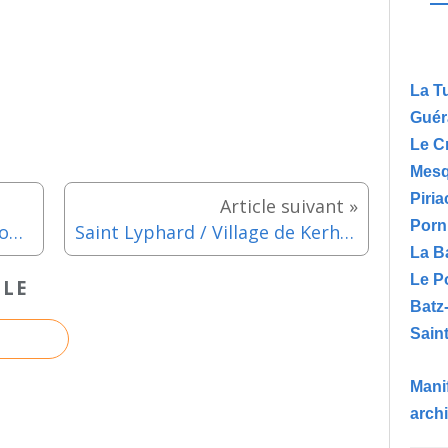
La T
Guér
Le C
Mesq
Piria
Porn
Herbignac / Château de Ranrouët - Spectacle jeune public "L'école des fouineurs d'histoire" - Lundi 25 aout 2025
Saint Lyphard / Village de Kerhinet : Visite "Dégustation en Brière" - Mercredi 27 aout 2025
La B
Le P
CLE
Batz
Saint
Manif
arch