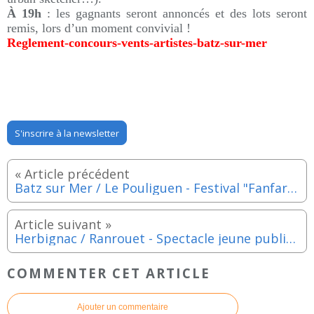
À 19h
: les gagnants seront annoncés et des lots seront
remis, lors d’un moment convivial !
Reglement-concours-vents-artistes-batz-sur-mer
S'inscrire à la newsletter
Batz sur Mer / Le Pouliguen - Festival "Fanfares & etc" les samedi 11 et dimanche 12 mai 2024
Herbignac / Ranrouet - Spectacle jeune public La Brouette à histoires - Mardi 30 avril 2024
COMMENTER CET ARTICLE
Ajouter un commentaire