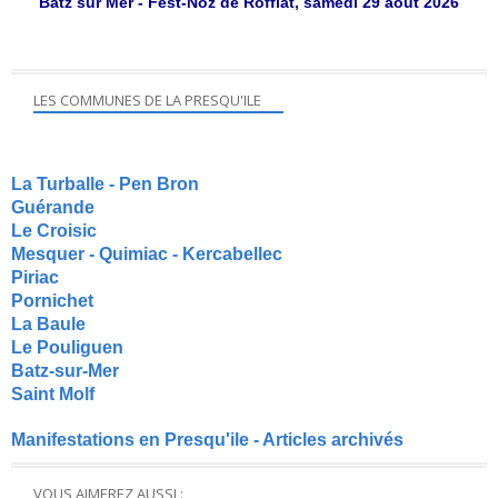
Batz sur Mer - Fest-Noz de Roffiat, samedi 29 aout 2026
LES COMMUNES DE LA PRESQU'ILE
La Turballe - Pen Bron
Guérande
Le Croisic
Mesquer - Quimiac - Kercabellec
Piriac
Pornichet
La Baule
Le Pouliguen
Batz-sur-Mer
Saint Molf
Manifestations en Presqu'ile - Articles archivés
VOUS AIMEREZ AUSSI :