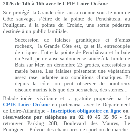
2026 de 14h à 16h
avec le CPIE Loire Océane
Site protégé, la Grande côte, aussi connue sous le nom de
Côte sauvage, s’étire de la pointe de Penchâteau, au
Pouliguen, à la pointe du Croisic, une s
ortie pédestre
destinée à un public familiale.
Succession de falaises granitiques et d’amas
rocheux, la Grande Côte est, ça et là, entrecoupée
de criques. Entre la pointe de Penchâteau et la baie
du Scall, petite anse sablonneuse située à la limite de
Batz sur Mer, on dénombre 23 grottes, accessibles à
marée basse. Les falaises présentent une végétation
assez rase, adaptée aux conditions climatiques. Et
depuis la côte, on peut observer de nombreux
oiseaux marins tels que des bernaches, des sternes...
Balade iodée, vivifiante et ... gratuite proposée par le
CPIE Loire Océane
en partenariat avec le Département
de Loire-Atlantique -
Inscription obligatoire en ligne
ou
r
éservations par téléphone au
02 40 45 35 96
-
Se
retrouver Parking 28B, Boulevard des Maures, Le
Pouliguen -
Prévoir des chaussures de sport ou de marche