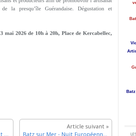
sans et producteurs afin de promouvoir l’artisanat
v
r de la presqu’île Guérandaise. Dégustation et
Bat
23 mai 2026 de 10h à 20h,
Place de Kercabellec,
Vi
Arti
Gu
Batz
Guérande / Musée Porte Saint Michel - 22ème édition de La nuit des musées - Samedi 23 mai 2026
Batz sur Mer - Nuit Européenne des Musées - "La mystérieuse affaire des marais salants"- Samedi 23 mai 2026
LE