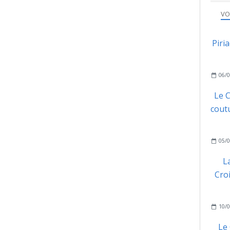
VO
Piri
06/0
Le C
coutu
05/0
L
Cro
10/0
Le 