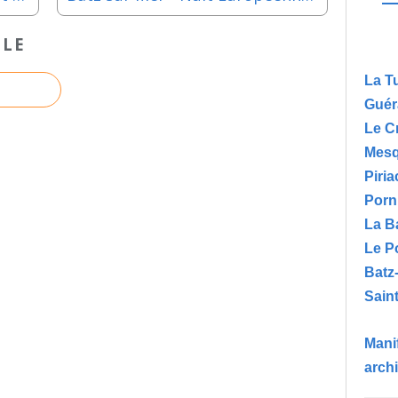
CLE
La T
Guér
Le C
Mesq
Piria
Porn
La B
Le P
Batz
Saint
Manif
arch