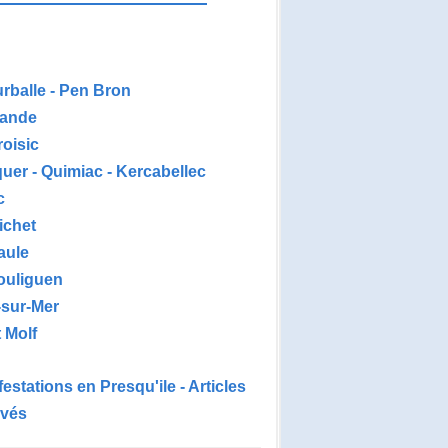
urballe - Pen Bron
ande
roisic
uer - Quimiac - Kercabellec
c
ichet
aule
ouliguen
-sur-Mer
 Molf
estations en Presqu'ile - Articles
ivés