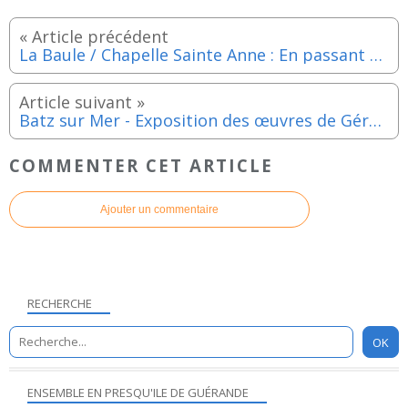
La Baule / Chapelle Sainte Anne : En passant par Broadway avec l'ensemble vocal "Euterpia-Choeur de la Baule - Vendredi 19 et samedi 20 mai 2023
Batz sur Mer - Exposition des œuvres de Gérard Goron du samedi 13 au lundi 29 mai 2023
COMMENTER CET ARTICLE
Ajouter un commentaire
RECHERCHE
ENSEMBLE EN PRESQU'ILE DE GUÉRANDE