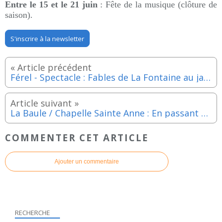
Entre le 15 et le 21 juin
: Fête de la musique (clôture de
saison).
S'inscrire à la newsletter
Férel - Spectacle : Fables de La Fontaine au jardin - Mercredi 31 mai 2023
La Baule / Chapelle Sainte Anne : En passant par Broadway avec l'ensemble vocal "Euterpia-Choeur de la Baule - Vendredi 19 et samedi 20 mai 2023
COMMENTER CET ARTICLE
Ajouter un commentaire
RECHERCHE