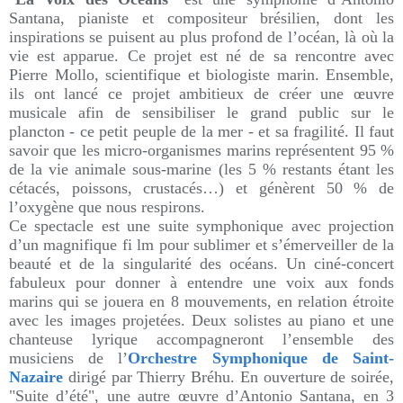
Santana, pianiste et compositeur brésilien, dont les
inspirations se puisent au plus profond de l’océan, là où la
vie est apparue. Ce projet est né de sa rencontre avec
Pierre Mollo, scientifique et biologiste marin. Ensemble,
ils ont lancé ce projet ambitieux de créer une œuvre
musicale afin de sensibiliser le grand public sur le
plancton - ce petit peuple de la mer - et sa fragilité. Il faut
savoir que les micro-organismes marins représentent 95 %
de la vie animale sous-marine (les 5 % restants étant les
cétacés, poissons, crustacés…) et génèrent 50 % de
l’oxygène que nous respirons.
Ce spectacle est une suite symphonique avec projection
d’un magnifique fi lm pour sublimer et s’émerveiller de la
beauté et de la singularité des océans. Un ciné-concert
fabuleux pour donner à entendre une voix aux fonds
marins qui se jouera en 8 mouvements, en relation étroite
avec les images projetées. Deux solistes au piano et une
chanteuse lyrique accompagneront l’ensemble des
musiciens de l’
Orchestre Symphonique de Saint-
Nazaire
dirigé par Thierry Bréhu. En ouverture de soirée,
"Suite d’été", une autre œuvre d’Antonio Santana, en 3