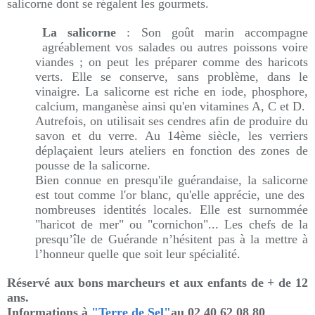
salicorne dont se régalent les gourmets.
La salicorne
: Son goût marin accompagne
agréablement vos salades ou autres poissons voire
viandes ; on peut les préparer comme des haricots
verts. Elle se conserve, sans problème, dans le
vinaigre. La salicorne est riche en iode, phosphore,
calcium, manganèse ainsi qu'en vitamines A, C et D.
Autrefois, on utilisait ses cendres afin de produire du
savon et du verre. Au 14ème siècle, les verriers
déplaçaient leurs ateliers en fonction des zones de
pousse de la salicorne.
Bien connue en presqu'ile guérandaise, la salicorne
est tout comme l'or blanc, qu'elle apprécie, une des
nombreuses identités locales. Elle est surnommée
"haricot de mer" ou "cornichon"... Les chefs de la
presqu’île de Guérande n’hésitent pas à la mettre à
l’honneur quelle que soit leur spécialité.
Réservé aux bons marcheurs et aux enfants de + de 12
ans.
Informations
à
"Terre de Sel"
au 02 40 62 08 80