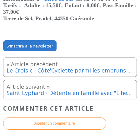
Tarifs : Adulte : 15,50€, Enfant : 8,00€, Pass Famille :
37,00€
Terre de Sel, Pradel
, 44350 Guérande
S'inscrire à la newsletter
Le Croisic - Côte'Cyclette parmi les embruns - Dimanche 8 mai 2022
Saint Lyphard - Détente en famille avec "L'herbe sous le pied" et "Cure de thalassoésie" - Dimanche 22 mai 2022
COMMENTER CET ARTICLE
Ajouter un commentaire