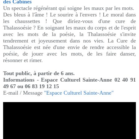
des Cabines
Un spectacle régénérant qui soigne les maux par les mots.
Des bleus à l'âme ! Le sourire à l'envers ! Le moral dans
les chaussettes ! Que diriez-vous d'une cure de
Thalassoésie ? En soignant les maux du corps et de l'esprit
avec les mots de la poésie, la Thalassoésie s'invite
tendrement et joyeusement dans nos vies. La Cure de
Thalassoésie est née d'une envie de rendre accessible la
poésie, de jouer avec les mots, de les faire danser,
résonner et rimer.
Tout public, à partir de 6 ans.
Informations
- Espace Culturel Sainte-Anne
02 40 91
49 67
ou 06 83 19 12 15
E-mail / Message
"Espace Culturel Sainte-Anne"