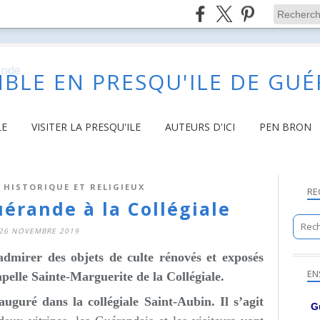
BLE EN PRESQU'ILE DE GU
LE
VISITER LA PRESQU'ILE
AUTEURS D'ICI
PEN BRON
 HISTORIQUE ET RELIGIEUX
RE
uérande à la Collégiale
26 NOVEMBRE 2019
admirer des objets de culte rénovés et exposés
EN
pelle Sainte-Marguerite de la Collégiale.
uguré dans la collégiale Saint-Aubin. Il s’agit
G