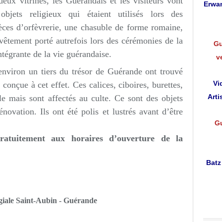
eux vitrines, les Guérandais et les visiteurs vont
Erwan
jets religieux qui étaient utilisés lors des
ièces d’orfèvrerie, une chasuble de forme romaine,
vêtement porté autrefois lors des cérémonies de la
Gu
intégrante de la vie guérandaise.
v
 environ un tiers du trésor de Guérande ont trouvé
Vi
conçue à cet effet. Ces calices, ciboires, burettes,
Arti
le mais sont affectés au culte. Ce sont des objets
novation. Ils ont été polis et lustrés avant d’être
Gu
ratuitement aux horaires d’ouverture de la
Batz
iale Saint-Aubin - Guérande