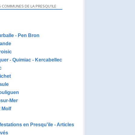
S COMMUNES DE LA PRESQU'ILE
urballe - Pen Bron
ande
roisic
uer - Quimiac - Kercabellec
c
ichet
aule
ouliguen
-sur-Mer
 Molf
estations en Presqu'ile - Articles
ivés