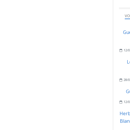
VO
Gué
12/0
L
28/0
G
12/0
Herb
Blan