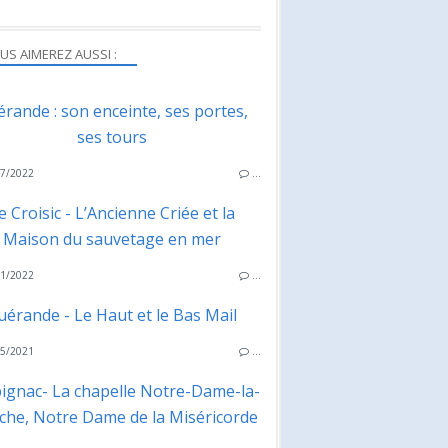
US AIMEREZ AUSSI :
rande : son enceinte, ses portes,
ses tours
7/2022
…
e Croisic - L’Ancienne Criée et la
Maison du sauvetage en mer
1/2022
…
uérande - Le Haut et le Bas Mail
5/2021
…
ignac- La chapelle Notre-Dame-la-
che, Notre Dame de la Miséricorde