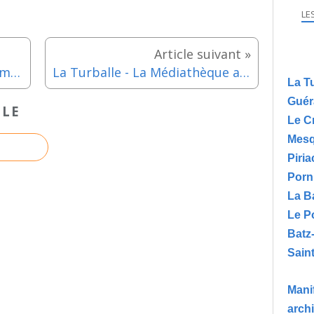
LE
Le Croisic - Conférence "Comment Tati créa Monsieur Hulot" - 29 novembre 2019
La Turballe - La Médiathèque aux couleurs du Japon avec Doreen Le Marinel - Décembre 2019
La T
Guér
CLE
Le C
Mesq
Piria
Porn
La B
Le P
Batz
Saint
Manif
arch