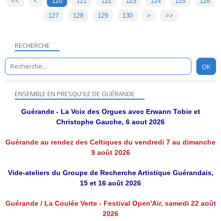
<<
<
100
110
120
121
122
123
124
125
126
127
128
129
130
140
150
160
170
180
190
>
>>
RECHERCHE
ENSEMBLE EN PRESQU'ILE DE GUÉRANDE
Guérande - La Voix des Orgues avec Erwann Tobie et
Christophe Gauche, 6 aout 2026
Guérande au rendez des Celtiques du vendredi 7 au dimanche
9 août 2026
Vide-ateliers du Groupe de Recherche Artistique Guérandais,
15 et 16 août 2026
Guérande / La Coulée Verte - Festival Open'Air, samedi 22 août
2026