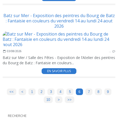
Batz sur Mer - Exposition des peintres du Bourg de Batz
: Fantaisie en couleurs du vendredi 14 au lundi 24 aout
2026
03/08/2026
…
Batz sur Mer / Salle des Fêtes - Exposition de l’Atelier des peintres
du Bourg de Batz : Fantaisie en couleurs...
EN SAVOIR PLUS
<<
<
1
2
3
4
5
6
7
8
9
10
20
30
40
50
60
70
80
90
100
200
>
>>
RECHERCHE