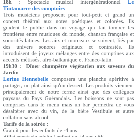
18h
: Spectacle musical intergénérationnel
Le
Tintamarre des comptoirs
Trois musiciens proposent pour tout-petit et grand un
concert théâtral aux notes poétiques et colorées. Ils
guident le public dans un voyage qui fait tomber les
frontières entre musiques du monde, chanson française et
sonorités latines.
Les airs et morceaux se suivent, liés par
des univers sonores originaux et contrastés. Ils
introduisent de joyeux mélanges entre des comptines aux
accents métissés, afro-balkanique et Franco-latin.
19h30
:
Dîner champêtre végétarien aux saveurs du
Jardin
Lorine Hennebelle
composera une planche apéritive à
partager, un plat ainsi qu'un dessert.
Les produits viennent
principalement de notre ferme ainsi que des collègues
paysans du Pays Guérandais.
Les boissons ne sont pas
comprises dans le menu mais un bar permettra de vous
désaltérer avec du vin, de la bière Vestibule et autre
collation sans alcool.
Tarifs de la soirée :
Gratuit pour les enfants de -4 ans
Billet spectacle adulte / enfant de +4 ans : 5€