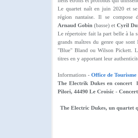
liens étroits et profonds qui unissent
Le quartet naît en juin 2020 et s
région nantaise. Il se compose
Arnaud Gobin
(basse) et
Cyril D
Le répertoire fait la part belle à la
grands maîtres du genre que sont 
"Blue" Bland ou Wilson Pickett. L
titres en y apportant leur authenticit
Informations -
Office de Tourisme
T
he Electrik Dukes
en
concert l
Pilori, 44490 Le Croisic - Concert
The Electric Dukes, un quartet qui