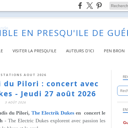
BLE EN PRESQU'ILE DE GU
LE
VISITER LA PRESQU'ILE
AUTEURS D'ICI
PEN BRON
STATIONS AOUT 2026
RE
i du Pilori : concert avec
kes - Jeudi 27 août 2026
3 AOÛT 2026
EN
dis du Pilori,
The Electrik Dukes
en concert le
8h
-
The Electric Dukes explorent avec passion les
Gu