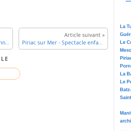
La T
Guér
Batz sur Mer - Visite traditionnelle des villages paludiers, village de Trégaté - Jeudi 27 aout 2026
Piriac sur Mer - Spectacle enfants : Rabiboche et Méli - Mercredi 26 aout 2026
Le C
Mesq
CLE
Piria
Porn
La B
Le P
Batz
Saint
Manif
arch