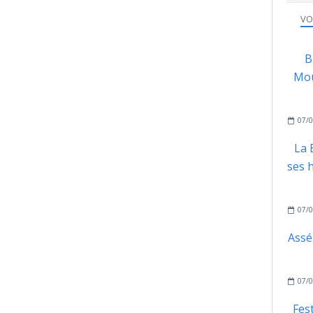
VO
B
Mou
07/0
La 
ses h
07/0
Assé
07/0
Fes