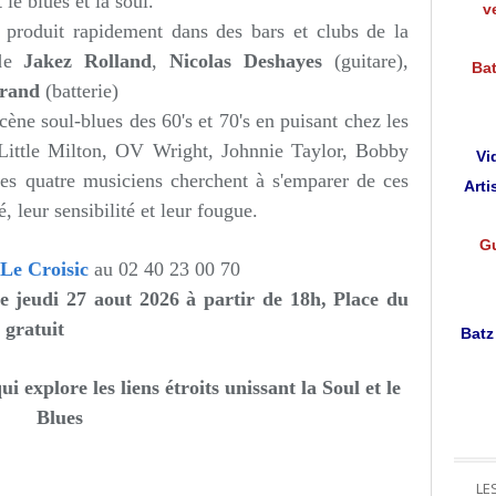
 le blues et la soul.
v
e produit rapidement dans des bars et clubs de la
 de
Jakez Rolland
,
Nicolas Deshayes
(guitare),
Bat
urand
(batterie)
 scène soul-blues des 60's et 70's en puisant chez les
Little Milton, OV Wright, Johnnie Taylor, Bobby
Vi
es quatre musiciens cherchent à s'emparer de ces
Arti
é, leur sensibilité et leur fougue.
Gu
 Le Croisic
au
02 40 23 00 70
e jeudi 27 aout 2026 à partir de 18h,
Place du
 gratuit
Batz
 explore les liens étroits unissant la Soul et le
Blues
LE