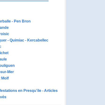
urballe - Pen Bron
ande
roisic
uer - Quimiac - Kercabellec
c
ichet
aule
ouliguen
-sur-Mer
 Molf
estations en Presqu'ile - Articles
ivés