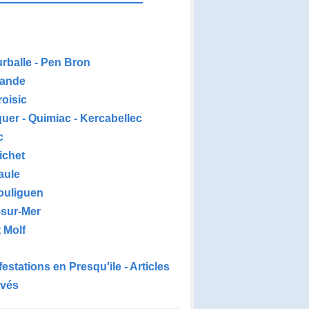
urballe - Pen Bron
ande
roisic
uer - Quimiac - Kercabellec
c
ichet
aule
ouliguen
-sur-Mer
 Molf
estations en Presqu'ile - Articles
ivés