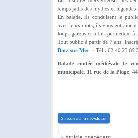
Les histoires merveilleuses des de
temps jadis des mythes et légendes
En balade, ils conduisent le publ
avec leurs mots, ils vous entraînent
loups-garous et lutins permettent à 
Tout public à partir de 7 ans.
Inscri
Batz sur Mer
- Tél :
02 40 23 89 5
Balade contée médiévale le v
e
municipale, 11 rue de la Plage, 4
S'inscrire à la newsletter