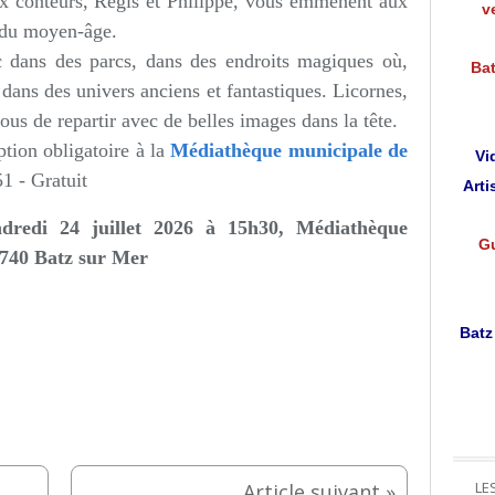
ux conteurs, Régis et Philippe, vous emmènent aux
v
 du moyen-âge.
ic dans des parcs, dans des endroits magiques où,
Bat
 dans des univers anciens et fantastiques. Licornes,
tous de repartir avec de belles images dans la tête.
ption obligatoire à la
Médiathèque municipale de
Vi
1 - Gratuit
Arti
ndredi 24 juillet 2026 à 15h30
,
Médiathèque
Gu
4740 Batz sur Mer
Batz
LE