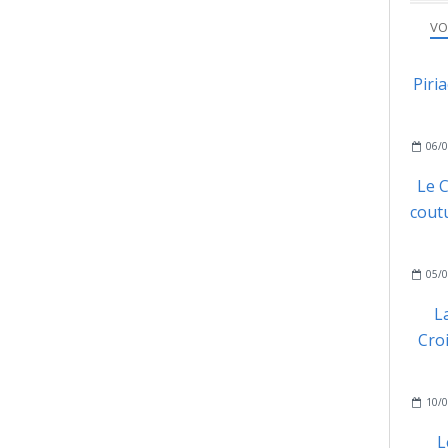
VO
Piri
06/0
Le C
coutu
05/0
L
Cro
10/0
L