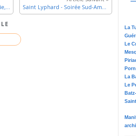
Pornichet - Lumières et Poésie, une exposition de Claire Biette et Christian Valette jusqu'au 26 juillet 2026
Saint Lyphard - Soirée Sud-Américaine - Samedi 25 juillet 2026
CLE
La T
Guér
Le C
Mesq
Piria
Porn
La B
Le P
Batz
Saint
Manif
arch