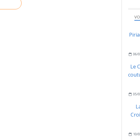
VO
Piri
06/0
Le C
coutu
05/0
L
Cro
10/0