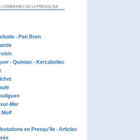
S COMMUNES DE LA PRESQU'ILE
urballe - Pen Bron
ande
roisic
uer - Quimiac - Kercabellec
c
ichet
aule
ouliguen
-sur-Mer
 Molf
estations en Presqu'ile - Articles
ivés