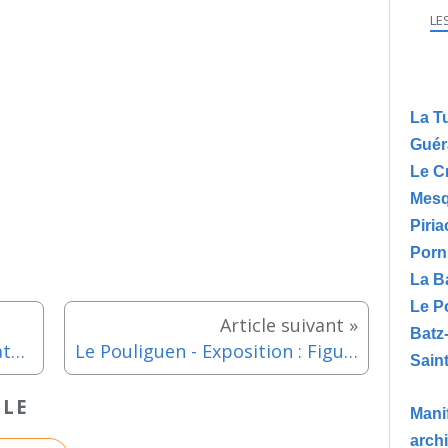
LE
La T
Guér
Le C
Mesq
Piria
Porn
La B
Le P
Batz
Le Pouliguen - Exposition Ekaterina Igorevna, artiste en résidence jusqu'au dimanche 28 juin 2026
Le Pouliguen - Exposition : Figuration & Abstraction jusqu'au dimanche 28 juin 2026
Saint
CLE
Manif
arch