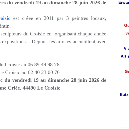
tures du vendredi 19 au dimanche 28 juin 2026
d
e
Erwan
oisic
est créée en 2011 par 3 peintres locaux,
intin.
Gu
et sculpteurs du Croisic en organisant chaque année
v
expositions... Depuis, les artistes accueillent avec
Vi
Arti
du Croisic au 06 89 49 98 76
Gu
Le Croisic
au 02 40 23 00 70
sic du vendredi 19 au dimanche 28 juin 2026
de
nne Criée, 44490 Le Croisic
Batz