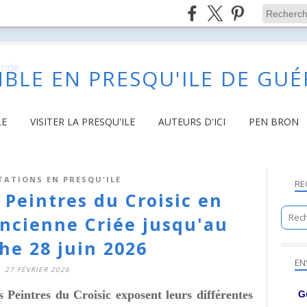
BLE EN PRESQU'ILE DE GU
LE
VISITER LA PRESQU'ILE
AUTEURS D'ICI
PEN BRON
TATIONS EN PRESQU'ILE
RE
s Peintres du Croisic en
Ancienne Criée jusqu'au
he 28 juin 2026
EN
27 FÉVRIER 2026
s Peintres du Croisic exposent leurs différentes
G