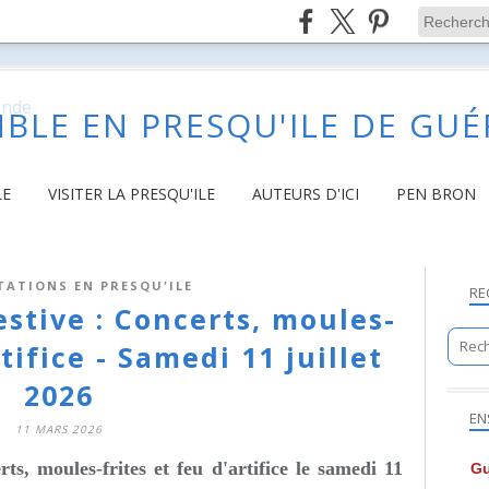
BLE EN PRESQU'ILE DE GU
LE
VISITER LA PRESQU'ILE
AUTEURS D'ICI
PEN BRON
TATIONS EN PRESQU'ILE
RE
estive : Concerts, moules-
rtifice - Samedi 11 juillet
2026
EN
11 MARS 2026
s, moules-frites et feu d'artifice le s
amedi 11
Gu