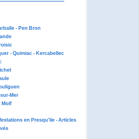
urballe - Pen Bron
ande
roisic
uer - Quimiac - Kercabellec
c
ichet
aule
ouliguen
-sur-Mer
 Molf
estations en Presqu'ile - Articles
ivés