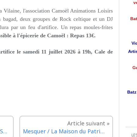
v
la Vilaine, l'association Camoël Animations Loisirs
Un bagad, deux groupes de Rock celtique et un DJ
Bat
lura par un feu d'artifice. Un repas moules-frites
sible à l'épicerie de Camoël : Repas 13€.
Vi
tifice le s
amedi 11 juillet 2026 à 19h,
Cale de
Arti
Gu
Batz
Guérande - Zyc'ô Remparts - Samedi 11 juillet 2026
Mesquer / La Maison du Patrimoine : Exposition de photographies du mardi 21 au jeudi 30 juillet 2026
LE