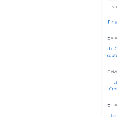
VO
Piri
06/0
Le C
coutu
05/0
L
Cro
10/0
Le 