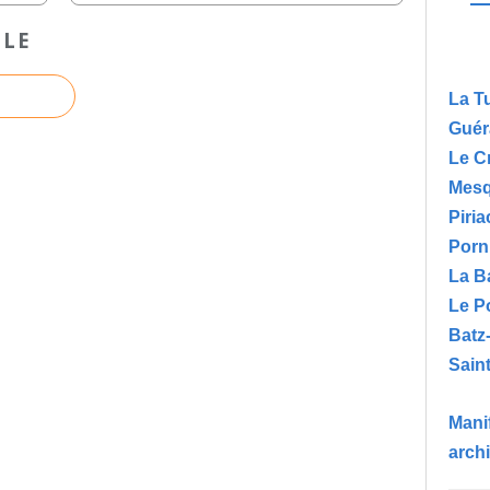
CLE
La T
Guér
Le C
Mesq
Piria
Porn
La B
Le P
Batz
Saint
Manif
arch