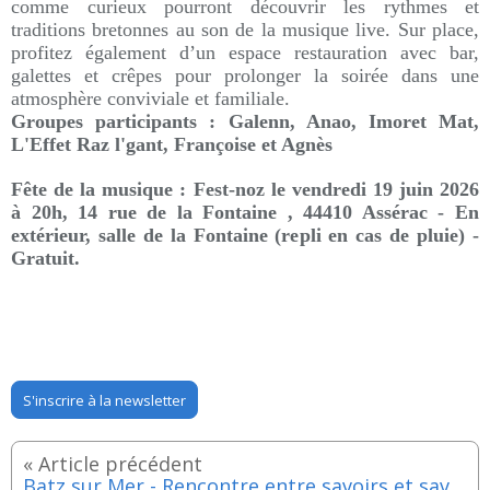
comme curieux pourront découvrir les rythmes et
traditions bretonnes au son de la musique live. Sur place,
profitez également d’un espace restauration avec bar,
galettes et crêpes pour prolonger la soirée dans une
atmosphère conviviale et familiale.
Groupes participants : Galenn, Anao, Imoret Mat,
L'Effet Raz l'gant, Françoise et Agnès
Fête de la musique : Fest-noz le vendredi 19 juin 2026
à 20h, 14 rue de la Fontaine , 44410 Assérac - En
extérieur, salle de la Fontaine (repli en cas de pluie) -
Gratuit.
S'inscrire à la newsletter
Batz sur Mer - Rencontre entre savoirs et saveurs : Gérard Boulfray et la laverie à sel - Jeudi 18 juin 2026