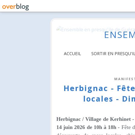
ENSEM
ACCUEIL
SORTIR EN PRESQU'I
MANIFES
Herbignac - Fête
locales - D
Herbignac /
Village de Kerhinet
-
14 juin 2026 de 10h à 18h -
Fête d