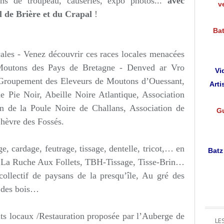
ens de troupeau, causeries, expo photos
...
avec
v
l de Brière et du Crapal
!
Bat
cales - Venez découvrir ces races locales menacées
 Moutons des Pays de Bretagne - Denved ar Vro
Vi
, Groupement des Eleveurs de Moutons d’Ouessant,
Arti
 Pie Noir, Abeille Noire Atlantique, Association
n de la Poule Noire de Challans, Association de
Gu
hèvre des Fossés.
, cardage, feutrage, tissage, dentelle, tricot,… en
Batz
l, La Ruche Aux Follets, TBH-Tissage, Tisse-Brin…
ollectif de paysans de la presqu’île, Au gré des
e des bois…
its locaux /Restauration proposée par l’Auberge de
LE