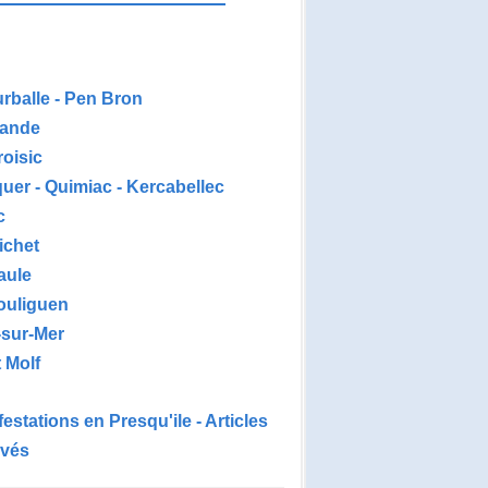
urballe - Pen Bron
ande
roisic
uer - Quimiac - Kercabellec
c
ichet
aule
ouliguen
-sur-Mer
 Molf
estations en Presqu'ile - Articles
ivés