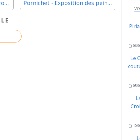
Le Croisic - Fête nautique : Trophée national de godille et Concours de pêche les samedi 13 et dimanche14 juin 2026
Pornichet - Exposition des peintures de Catk "Les grands espaces" jusqu'au dimanche 17 mai 2026
VO
CLE
Piri
06/0
Le C
coutu
05/0
L
Cro
10/0
L