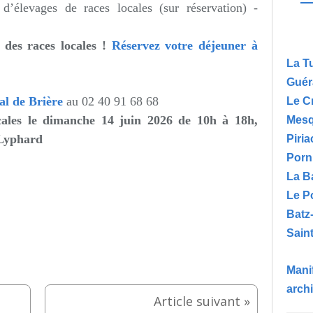
d’élevages de races locales (sur réservation) -
 des races locales !
Réservez votre déjeuner à
La T
Guér
al de Brière
au
02 40 91 68 68
Le C
ocales le dimanche 14 juin 2026 de 10h à 18h,
Mesq
 Lyphard
Piria
Porn
La B
Le P
Batz
Saint
Manif
arch