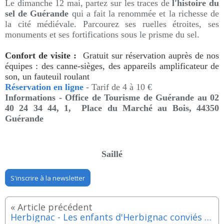
Le d
imanche 12 mai, p
artez sur les traces de
l'histoire du
sel de Guérande
qui a fait la renommée et la richesse de
la cité médiévale. Parcourez ses ruelles étroites, ses
monuments et ses fortifications sous le prisme du sel.
Confort de visite :
Gratuit sur réservation auprès de nos
équipes : des canne-sièges, des appareils amplificateur de
son, un fauteuil roulant
Réservation en ligne
- Tarif de 4 à 10 €
Informations -
Office de Tourisme de Guérande au
02
40 24 34 44,
1, Place du Marché au Bois, 44350
Guérande
Saillé
S'inscrire à la newsletter
Herbignac - Les enfants d'Herbignac conviés a une chasse aux œufs ! - Samedi 4 avril 2026