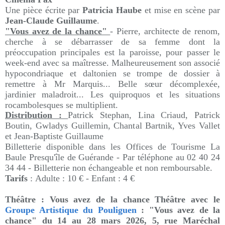
Une pièce écrite par
Patricia Haube
et mise en scène par
Jean-Claude Guillaume
.
"Vous avez de la chance"
- Pierre, architecte de renom,
cherche à se débarrasser de sa femme dont la
préoccupation principales est la paroisse, pour passer le
week-end avec sa maîtresse. Malheureusement son associé
hypocondriaque et daltonien se trompe de dossier à
remettre à Mr Marquis... Belle sœur décomplexée,
jardinier maladroit... Les quiproquos et les situations
rocambolesques se multiplient.
Distribution :
Patrick Stephan, Lina Criaud, Patrick
Boutin, Gwladys Guillemin, Chantal Bartnik, Yves Vallet
et Jean-Baptiste Guillaume
Billetterie disponible dans les Offices de Tourisme La
Baule Presqu'île de Guérande - Par téléphone au 02 40 24
34 44 - Billetterie non échangeable et non remboursable.
Tarifs
: Adulte : 10 € - Enfant : 4 €
Théâtre : Vous avez de la chance
Théâtre avec le
Groupe Artistique du Pouliguen
: "Vous avez de la
chance" du 14 au 28 mars 2026,
5, rue Maréchal