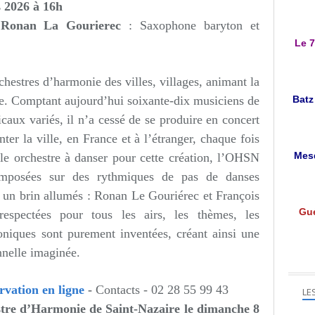
s 2026 à 16h
Ronan La Gourierec
: Saxophone baryton et
Le 7
hestres d’harmonie des villes, villages, animant la
e. Comptant aujourd’hui soixante-dix musiciens de
Batz
caux variés, il n’a cessé de se produire en concert
nter la ville, en France et à l’étranger, chaque fois
Mesq
le orchestre à danser pour cette création, l’OHSN
omposées sur des rythmiques de pas de danses
s un brin allumés : Ronan Le Gouriérec et François
Gué
espectées pour tous les airs, les thèmes, les
oniques sont purement inventées, créant ainsi une
nnelle imaginée.
rvation en ligne
-
Contacts -
02 28 55 99 43
LE
stre d’Harmonie de Saint-Nazaire le dimanche 8