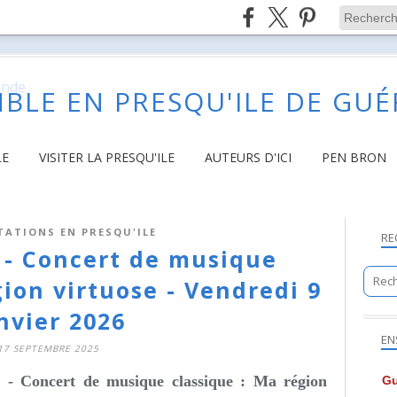
BLE EN PRESQU'ILE DE GU
LE
VISITER LA PRESQU'ILE
AUTEURS D'ICI
PEN BRON
TATIONS EN PRESQU'ILE
RE
r - Concert de musique
gion virtuose - Vendredi 9
nvier 2026
EN
17 SEPTEMBRE 2025
n
- Concert de musique classique : Ma région
Gu