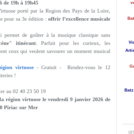
26 de 19h à 19h45
v
tuose porté par la Region des Pays de la Loire,
e pour sa 3e édition :
offrir l’excellence musicale
Bat
i permet de goûter à la musique classique sans
Vi
cène" itinérant
. Parfait pour les curieux, les
Arti
nt ceux qui veulent savourer un moment musical
Gu
gion virtuose
- Gratuit -
Rendez-vous le 12
teries !
Batz
Mer au
02 40 23 50 19
a région virtuose le vendredi 9 janvier 2026 de
0 Piriac sur Mer
LE