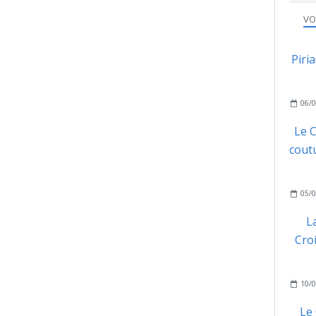
VO
Piri
06/0
Le C
coutu
05/0
L
Cro
10/0
Le 