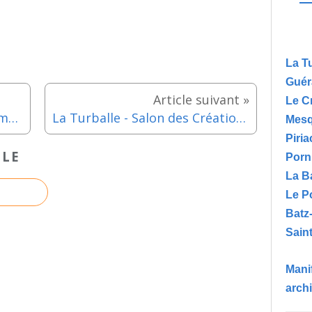
La T
Guér
Le C
Guérande - Visite guidée thématique du Faubourg Saint Michel - Samedi 24 janvier 2026
La Turballe - Salon des Créations Turballaises - Dimanche 22 février 2026
Mesq
Piria
CLE
Porn
La B
Le P
Batz
Saint
Manif
arch