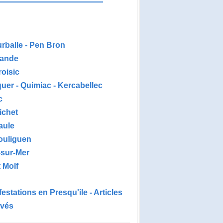
urballe - Pen Bron
ande
roisic
uer - Quimiac - Kercabellec
c
ichet
aule
ouliguen
-sur-Mer
 Molf
estations en Presqu'ile - Articles
ivés