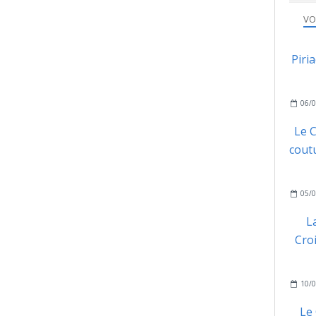
VO
Piri
06/0
Le C
coutu
05/0
L
Cro
10/0
Le 