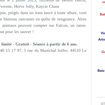
lle le 2 juillet 2025, 1h26min d
e
Benoît Daffis,
v
rrette, Herve Jolly, Kaycie Chase
e, piégés dans un train lancé à toute allure, vont
Bat
un blaireau rancunier en quête de vengeance. Alors
es animaux peuvent compter sur Falcon, un raton-
out pour les sauver !
Vi
Arti
 limité - Gratuit - Séance à partir de 6 ans.
 40 15 17 97
, 5 rue du Maréchal Joffre, 44510 Le
Gu
Batz
LE