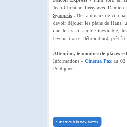
Falcon Express
- Film sorti en sa
Jean-Christian Tassy a
vec
Damien Fe
Synopsis
:
Des animaux de compagni
devoir déjouer les plans de Hans, 
que le crash semble inévitable, l
laveur filou et débrouillard, prêt à t
Attention, le nombre de places est
Informations -
Cinéma Pax
au
02
Pouliguen
S'inscrire à la newsletter