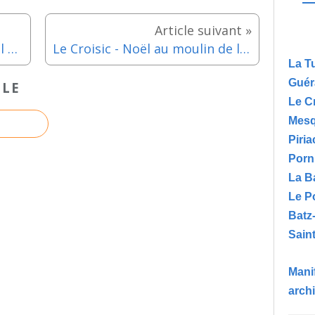
Piriac sur Mer - Arbre de Noël et spectacle enfants : Le voila voila se déchaine... Chaud devant ! - Dimanche 21 décembre 2025
Le Croisic - Noël au moulin de la Providence - Lundi 22 décembre 2025
La T
Guér
CLE
Le C
Mesq
Piria
Porn
La B
Le P
Batz
Saint
Manif
arch