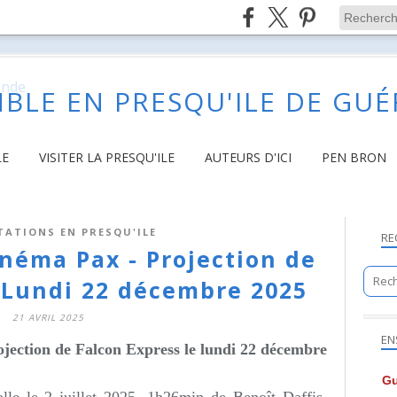
BLE EN PRESQU'ILE DE GU
LE
VISITER LA PRESQU'ILE
AUTEURS D'ICI
PEN BRON
TATIONS EN PRESQU'ILE
RE
inéma Pax - Projection de
- Lundi 22 décembre 2025
21 AVRIL 2025
EN
jection de Falcon Express le lundi 22 décembre
Gu