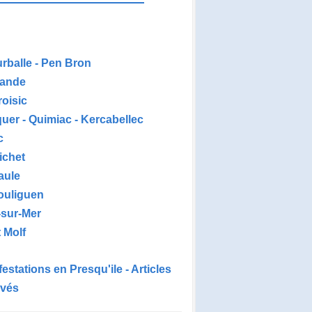
urballe - Pen Bron
ande
roisic
uer - Quimiac - Kercabellec
c
ichet
aule
ouliguen
-sur-Mer
 Molf
estations en Presqu'ile - Articles
ivés