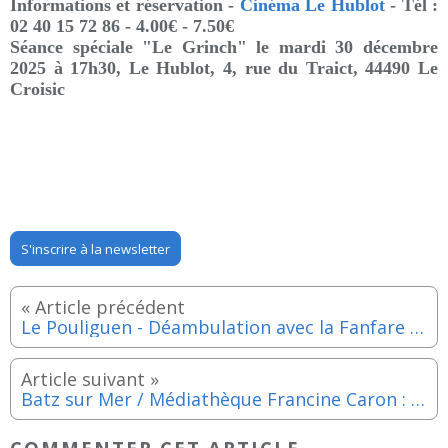
Informations et réservation -
Cinéma Le Hublot
-
Tél :
02 40 15 72 86 - 4.00€ - 7.50€
Séance spéciale "Le Grinch" le mardi 30 décembre
2025 à 17h30
,
Le Hublot,
4, rue du Traict, 44490
Le
Croisic
S'inscrire à la newsletter
Le Pouliguen - Déambulation avec la Fanfare Arco Iris - Mardi 30 décembre 2025
Batz sur Mer / Médiathèque Francine Caron : Contes de la Galette - Mercredi 7 janvier 2026