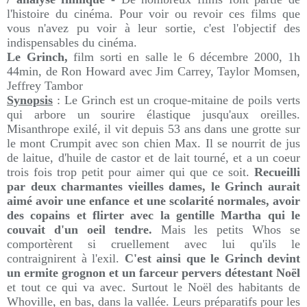
l'histoire du cinéma. Pour voir ou revoir ces films que
vous n'avez pu voir à leur sortie, c'est l'objectif des
indispensables du cinéma.
Le Grinch,
film sorti en salle le
6 décembre 2000, 1h
44min, d
e
Ron Howard a
vec
Jim Carrey, Taylor Momsen,
Jeffrey Tambor
Synopsis
: Le Grinch est un croque-mitaine de poils verts
qui arbore un sourire élastique jusqu'aux oreilles.
Misanthrope exilé, il vit depuis 53 ans dans une grotte sur
le mont Crumpit avec son chien Max. Il se nourrit de jus
de laitue, d'huile de castor et de lait tourné, et a un coeur
trois fois trop petit pour aimer qui que ce soit.
Recueilli
par deux charmantes vieilles dames, le Grinch aurait
aimé avoir une enfance et une scolarité normales, avoir
des copains et flirter avec la gentille Martha qui le
couvait d'un oeil tendre.
Mais les petits Whos se
comportèrent si cruellement avec lui qu'ils le
contraignirent à l'exil.
C'est ainsi que le Grinch devint
un ermite grognon et un farceur pervers détestant Noël
et tout ce qui va avec. Surtout le Noël des habitants de
Whoville, en bas, dans la vallée. Leurs préparatifs pour les