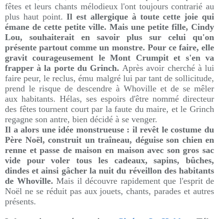
fêtes et leurs chants mélodieux l'ont toujours contrarié au
plus haut point.
Il est allergique à toute cette joie qui
émane de cette petite ville.
Mais une petite fille, Cindy
Lou, souhaiterait en savoir plus sur celui qu'on
présente partout comme un monstre. Pour ce faire, elle
gravit courageusement le Mont Crumpit et s'en va
frapper à la porte du Grinch.
Après avoir cherché à lui
faire peur, le reclus, ému malgré lui par tant de sollicitude,
prend le risque de descendre à Whoville et de se mêler
aux habitants. Hélas, ses espoirs d'être nommé directeur
des fêtes tournent court par la faute du maire, et le Grinch
regagne son antre, bien décidé à se venger.
Il a alors une idée monstrueuse : il revêt le costume du
Père Noël, construit un traîneau, déguise son chien en
renne et passe de maison en maison avec son gros sac
vide pour voler tous les cadeaux, sapins, bûches,
dindes et ainsi gâcher la nuit du réveillon des habitants
de Whoville.
Mais il découvre rapidement que l'esprit de
Noël ne se réduit pas aux jouets, chants, parades et autres
présents.