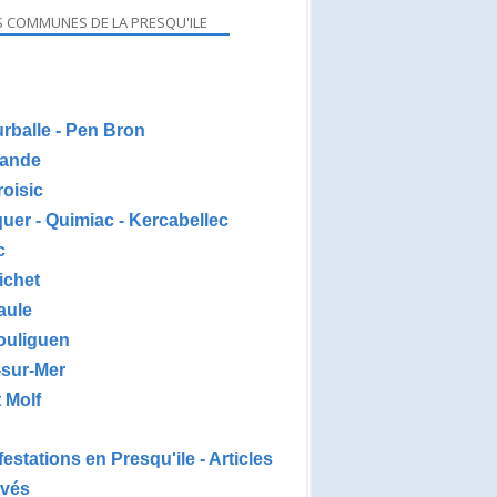
S COMMUNES DE LA PRESQU'ILE
urballe - Pen Bron
ande
roisic
uer - Quimiac - Kercabellec
c
ichet
aule
ouliguen
-sur-Mer
 Molf
estations en Presqu'ile - Articles
ivés