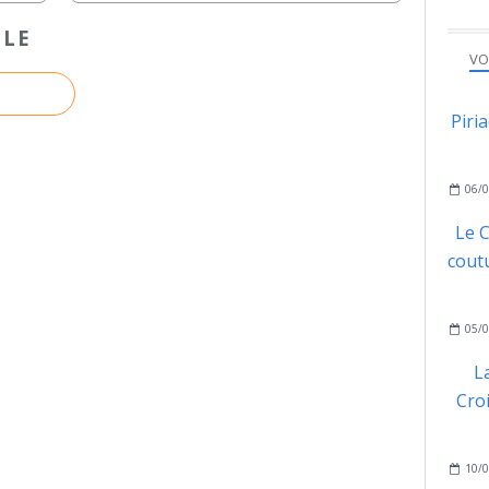
CLE
VO
Piri
06/0
Le C
coutu
05/0
L
Cro
10/0