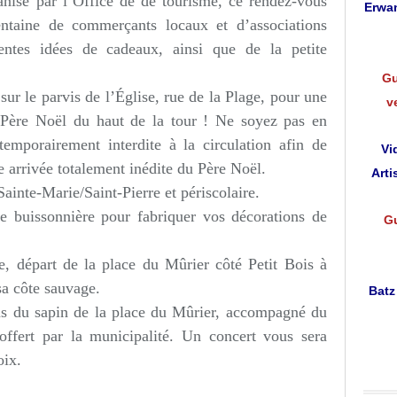
nisé par l’Office de de tourisme, ce rendez-vous
Erwan
rentaine de commerçants locaux et d’associations
rentes idées de cadeaux, ainsi que de la petite
Gu
ur le parvis de l’Église, rue de la Plage, pour une
v
u Père Noël du haut de la tour ! Ne soyez pas en
temporairement interdite à la circulation afin de
Vi
te arrivée totalement inédite du Père Noël.
Arti
Sainte-Marie/Saint-Pierre et périscolaire.
ie buissonnière pour fabriquer vos décorations de
Gu
he,
départ de la place du Mûrier côté Petit Bois à
 sa côte sauvage.
Batz
ns du sapin de la place du Mûrier, accompagné du
 offert par la municipalité. Un concert vous sera
oix.