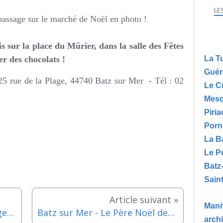
LE
passage sur le marché de Noël en photo !
s sur la place du Mûrier, dans la salle des Fêtes
er des chocolats !
La T
Guér
25 rue de la Plage,
44740 Batz sur Mer -
Tél :
02
Le C
Mesq
Piria
Porn
La B
Le P
Batz
Saint
Manif
Guérande / Stade Jean Ménager - Fête de la Saint-Nicolas - Samedi 6 décembre 2025
Batz sur Mer - Le Père Noël descend de la tour Saint-Guénolé - Samedi 6 décembre 2025
arch