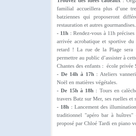
Trouvez des idées cadeaux
:
Orga
familial accueillera plus d’une t
batziennes qui proposeront diffé
restauration et autres gourmandises.
- 11h
:
Rendez-vous à 11h précises s
arrivée acrobatique et sportive d
retard ! La rue de la Plage sera 
permettre au public d’assister à cet
Chantes des enfants :
école privée 
- De 14h à 17h
: Ateliers vanner
Noël en matières végétales.
- De 15h à 18h
: Tours en calèc
travers Batz sur Mer, ses ruelles et
- 18h
:
Lancement des illuminatio
traditionnel "apéro bar à huîtres"
proposé par Chloé Tardi en piano v