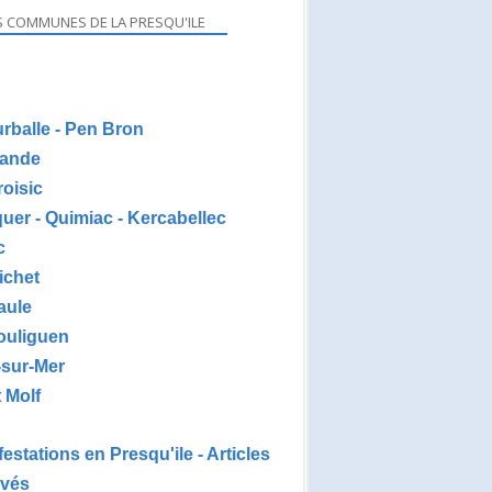
S COMMUNES DE LA PRESQU'ILE
urballe - Pen Bron
ande
roisic
uer - Quimiac - Kercabellec
c
ichet
aule
ouliguen
-sur-Mer
 Molf
estations en Presqu'ile - Articles
ivés