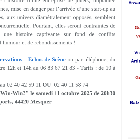
 l’histoire d’une entreprise de jouets, implantée
Erwan
es, mise en danger par l’arrivée d’une start-up au
ses, aux univers diamétralement opposés, semblent
currentielle. Pourtant, elles seront contraintes de
Gu
si une histoire captivante sur fond de conflits
v
 d’humour et de rebondissements !
Vi
ervations - Echos de Scène
ou par téléphone, du
Arti
tre 12h et 14h au 06 83 67 21 83 - Tarifs : de 10 à
Gu
 au
02 40 42 59 11
OU
02 40 11 58 74
 Win-Win?" le samedi 11 octobre 2025 de 20h30
ports,
44420 Mesquer
Batz