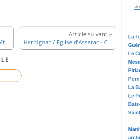
LE
La T
Piriac sur Mer - Opération Boîtes de Noël jusqu'au mercredi 10 décembre 2025
Herbignac / Eglise d'Asserac - Concert gospel "Sauvons l’Eglise de Pompas"- Samedi 11 octobre 2025
Guér
Le C
CLE
Mesq
Piria
Porn
La B
Le P
Batz
Saint
Manif
arch