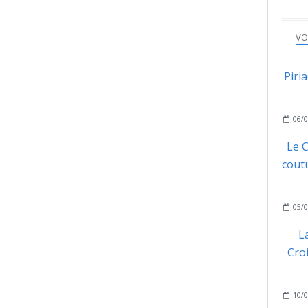
VO
Piri
06/0
Le C
coutu
05/0
L
Cro
10/0