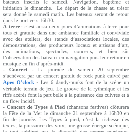
bateaux inscrits le samedi. Navigation, baptême et
initiation le dimanche.
Le départ de la chasse au trésor
sera donné le samedi matin. Les bateaux seront de retour
dans le port vers 16h30.
À terre
:
c’est aussi deux jours d’animations à terre pour
tous et gratuite dans une ambiance familiale et conviviale
avec des ateliers, des stands d’associations locales, des
démonstrations, des producteurs locaux et artisans d’art,
des animations, spectacles, concerts, et bien sûr
l’observation des bateaux en navigation puis leur retour en
musique en fin d’après-midi.
-
Concert
- La journée du samedi 20 septembre
s’achèvera par un concert gratuit de rock punk cuivré par
Apes O’clock
-
Les 6 dandy-punks font de la scène un
véritable terrain de jeu. Le groove de la rythmique et les
riffs acérés font la part belle à la puissance des cuivres et à
un flow incisif.
-
Concert de Types à Pied
(chansons festives) clôturera
la Fête de la Mer le dimanche 21 septembre à 16h30 en
fin de journée.
Les Types à pied, c’est la richesse des
textes, la puissance des voix, une grosse énergie scénique,
le tout sublimé par la diversité des genres musicaux.