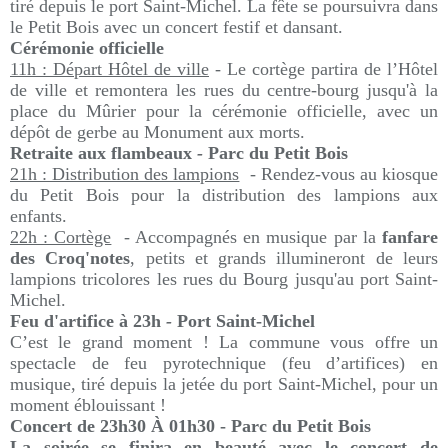
tiré depuis le port Saint-Michel. La fête se poursuivra dans
le Petit Bois avec un concert festif et dansant.
Cérémonie officielle
11h : Départ Hôtel de ville
- Le cortège partira de l’Hôtel
de ville et remontera les rues du centre-bourg jusqu'à la
place du Mûrier pour la cérémonie officielle, avec un
dépôt de gerbe au Monument aux morts.
Retraite aux flambeaux
-
Parc du Petit Bois
21h : Distribution des lampions
- Rendez-vous au kiosque
du Petit Bois pour la distribution des lampions aux
enfants.
22h : Cortège
- Accompagnés en musique par la
fanfare
des Croq'notes
, petits et grands illumineront de leurs
lampions tricolores les rues du Bourg jusqu'au port Saint-
Michel.
Feu d'artifice à 23h
-
Port Saint-Michel
C’est le grand moment ! La commune vous offre un
spectacle de feu pyrotechnique (feu d’artifices) en
musique, tiré depuis la jetée du port Saint-Michel, pour un
moment éblouissant !
Concert de 23h30 À 01h30 - Parc du Petit Bois
La soirée se finira en beauté avec le concert de