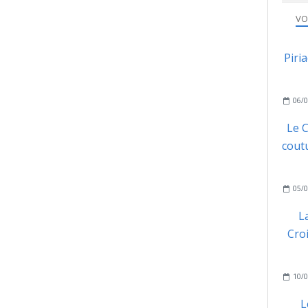
VO
Piri
06/0
Le C
coutu
05/0
L
Cro
10/0
L