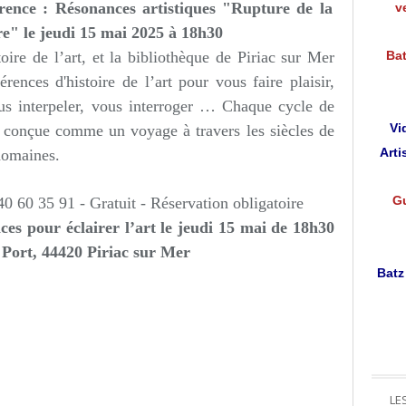
rence : Résonances artistiques
"Rupture de la
v
re"
le jeudi 15 mai 2025 à 18h30
toire de l’art, et la bibliothèque de Piriac sur Mer
Bat
ences d'histoire de l’art pour vous faire plaisir,
ous interpeler, vous interroger … Chaque cycle de
Vi
e conçue comme un voyage à travers les siècles de
Arti
 domaines.
Gu
40 60 35 91
- Gratuit - Réservation obligatoire
nces pour éclairer l’art le jeudi 15 mai de 18h30
 Port, 44420 Piriac sur Mer
Batz
LE