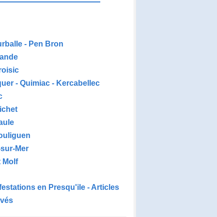
urballe - Pen Bron
ande
roisic
uer - Quimiac - Kercabellec
c
ichet
aule
ouliguen
-sur-Mer
 Molf
estations en Presqu'ile - Articles
ivés