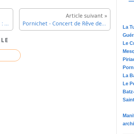
Pornichet - Salle d'exposition : Le Club Photo expose jusqu'au dimanche 11 mai 2025
Pornichet - Concert de Rêve de Mer pour "L'outil en main de la Côte d'Amour" - Vendredi 16 mai 2025
La T
Guér
CLE
Le C
Mesq
Piria
Porn
La B
Le P
Batz
Saint
Manif
arch