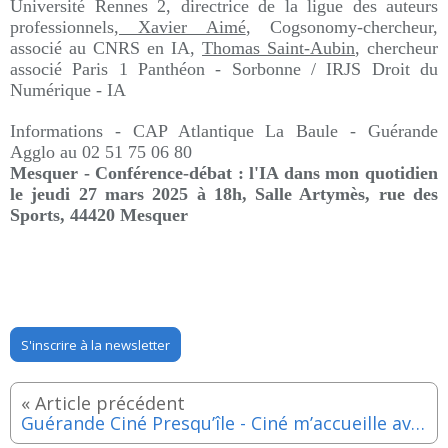
Université Rennes 2, directrice de la ligue des auteurs
professionnels
, Xavier Aimé
, Cogsonomy-chercheur,
associé au CNRS en IA,
Thomas Saint-Aubin
, chercheur
associé Paris 1 Panthéon - Sorbonne / IRJS Droit du
Numérique - IA
Informations -
CAP Atlantique La Baule - Guérande
Agglo au
02 51 75 06 80
Mesquer - Conférence-débat : l'IA dans mon quotidien
le jeudi 27 mars 2025 à 18h,
Salle Artymès, rue des
Sports, 44420 Mesquer
S'inscrire à la newsletter
Guérande Ciné Presqu’île - Ciné m’accueille avec "Ma mère, Dieu et Sylvie Vartan" - Jeudi 3 avril 2025