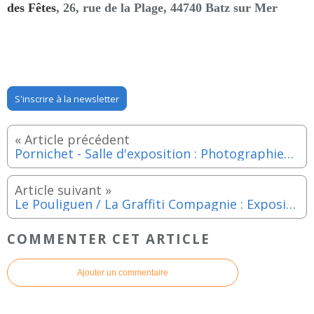
des Fêtes
, 26, rue de la Plage, 44740 Batz sur Mer
S'inscrire à la newsletter
Pornichet - Salle d'exposition : Photographies "Ombre et lumière", par l'UIA Saint-Nazaire jusqu'au 23 février 2025
Le Pouliguen / La Graffiti Compagnie : Exposition "Y a pas de mâle ! Portraits 100% féminins" du samedi 15 février au dimanche 2 mars 2025
COMMENTER CET ARTICLE
Ajouter un commentaire