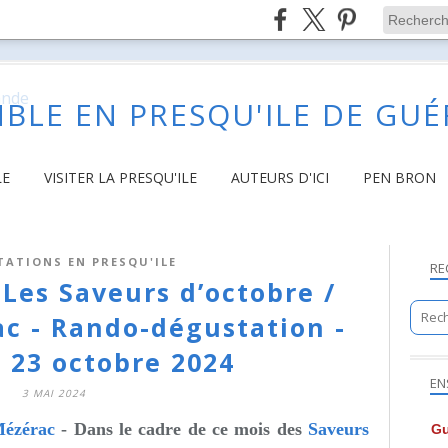
BLE EN PRESQU'ILE DE GU
LE
VISITER LA PRESQU'ILE
AUTEURS D'ICI
PEN BRON
TATIONS EN PRESQU'ILE
RE
 Les Saveurs d’octobre /
c - Rando-dégustation -
 23 octobre 2024
EN
3 MAI 2024
 Mézérac
- Dans le cadre de ce mois des
Saveurs
Gu