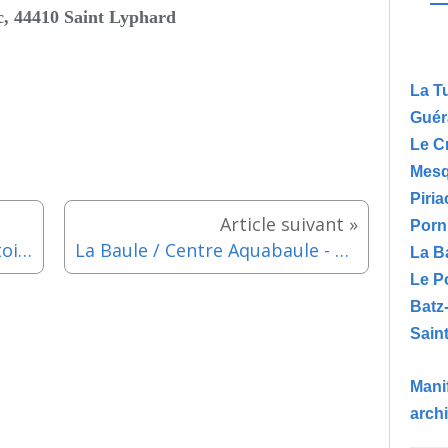
, 44410 Saint Lyphard
La T
Guér
Le C
Mesq
Piria
Porn
Guérande / Athanor : Les histoires de poche de M. Pepperscott - Mercredi 23 octobre 2024
La Baule / Centre Aquabaule - Soirée Octobre Rose - Mercredi 23 octobre 2024
La B
Le P
Batz
Saint
Manif
arch