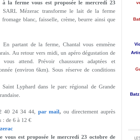
n à la ferme
vous est proposée le mercredi 23
v
SARL Mézerac transforme le lait de la ferme
, fromage blanc, faisselle, crème, beurre ainsi que
Bat
 En partant de la ferme, Chantal vous emmène
Vi
ais. Au retour vers midi, un apéro dégustation de
Arti
s vous attend. Prévoir chaussures adaptées et
donnée (environ 6km). Sous réserve de conditions
Gu
 Saint Lyphard dans le parc régional de Grande
Batz
randaise.
02 40 24 34 44,
par mail
,
ou directement auprès
s : de 6 à 12 €
zerac
me
vous est proposée le mercredi 23 octobre de
LE