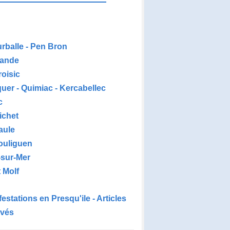
urballe - Pen Bron
ande
roisic
uer - Quimiac - Kercabellec
c
ichet
aule
ouliguen
-sur-Mer
 Molf
estations en Presqu'ile - Articles
ivés