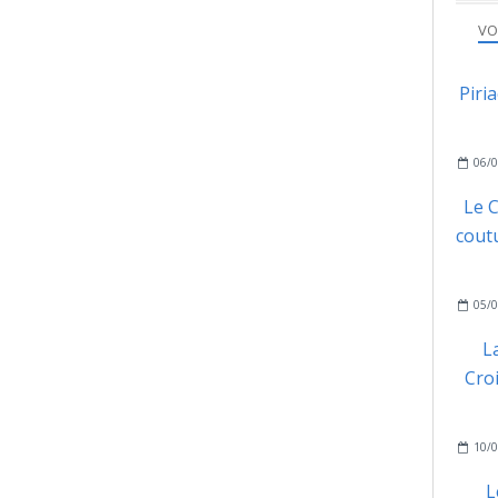
VO
Piri
06/0
Le C
coutu
05/0
L
Cro
10/0
L