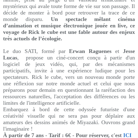
mystérieux qui avale toute forme de vie sur son passage. Il
décide de monter à bord pour retrouver la trace de ce
monde disparu.
Un s
pectacle mêlant cinéma
d’animation et musique électronique jouée en live, ce
voyage de Rick le cube est une fable autour des enjeux
très actuels de l’écologie.
Le duo SATI, formé par
Erwan Raguenes
et
Jesse
Lucas
, propose un ciné-concert conçu à partir d'un
logiciel de jeux vidéo, qui, par des mécanismes
participatifs, invite à une expérience ludique pour les
spectateurs. Rick le cube, vers un nouveau monde porte
une réflexion sur notre monde actuel et celui que nous
préparons pour demain en questionnant la raréfaction des
ressources naturelles, l'acceptation des différences ou les
limites de l'intelligence artificielle.
Embarquez à bord de cette odyssée futuriste d'une
créativité visuelle qui ne sera pas pour déplaire aux
amateurs des dessins animés de Miyazaki. Ouvrons grand
l'imaginaire !
À partir de 7 ans - Tarif : 6€ -
Pour réserver, c'est
ICI