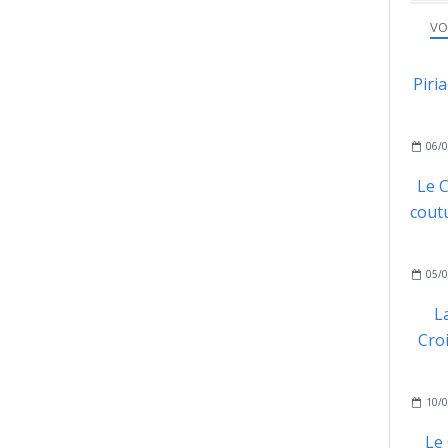
VO
Piri
06/0
Le C
coutu
05/0
L
Cro
10/0
Le 