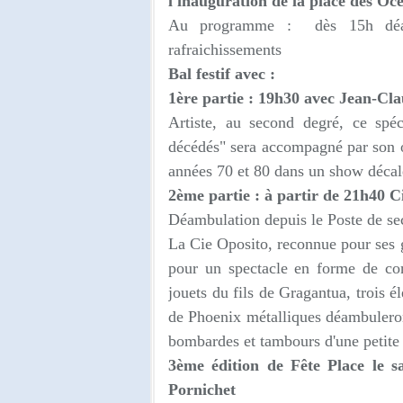
l'inauguration de la place des Oc
Au programme : dès 15h déambul
rafraichissements
Bal festif avec :
1ère partie : 19h30 avec Jean-Cl
Artiste, au second degré, ce spéc
décédés" sera accompagné par son or
années 70 et 80 dans un show décalé
2ème partie : à partir de 21h40 C
Déambulation depuis le Poste de s
La Cie Oposito, reconnue pour ses 
pour un spectacle en forme de con
jouets du fils de Gragantua, trois 
de Phoenix métalliques déambulero
bombardes et tambours d'une petite
3ème édition de Fête Place le 
Pornichet