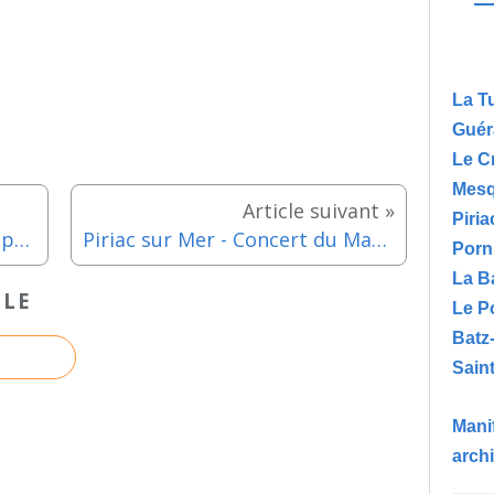
La T
Guér
Le C
Mesq
Piria
Le Pouliguen - Fanfare sur le port "Grand Machin Chose" - Samedi 6 juillet 2024
Piriac sur Mer - Concert du Mardi avec Air Plane Cover - Mardi 9 juillet 2024
Porn
La B
CLE
Le P
Batz
Saint
Manif
arch