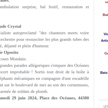
éanes.
v
ation surprise, bal festif, restauration et
Bat
aude Crystal
ialiste autoproclamé "des chanteurs morts voire
Vi
chestre pour ressusciter les plus grands tubes des
Arti
, déjanté et plein d'humour.
ie Oposito
Gu
ecours Mondain.
grandes parades allégoriques s'empare des Océanes
cert improbable ! Sortis tout droit de la boîte à
Batz
éléphants mécaniques en compagnie d'une escadrille
nt sur le boulevard de mer au son des cornemuses,
 armée de soldats de plomb.
samedi 29 juin 2024, Place des Océanes,
44380
LE