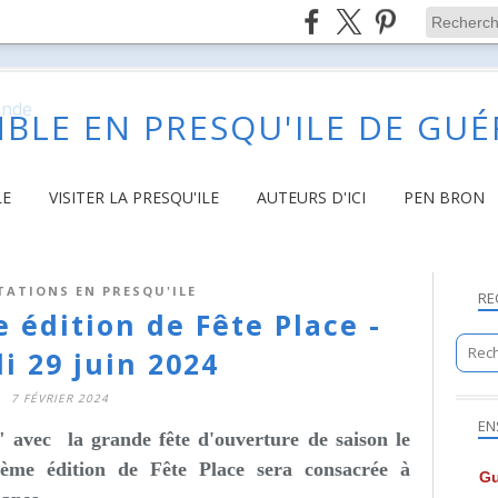
BLE EN PRESQU'ILE DE GU
LE
VISITER LA PRESQU'ILE
AUTEURS D'ICI
PEN BRON
TATIONS EN PRESQU'ILE
RE
 édition de Fête Place -
i 29 juin 2024
7 FÉVRIER 2024
EN
" avec la grande fête d'ouverture de saison le
3ème édition de Fête Place sera consacrée à
Gu