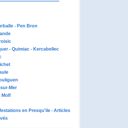
urballe - Pen Bron
ande
roisic
uer - Quimiac - Kercabellec
c
ichet
aule
ouliguen
-sur-Mer
 Molf
estations en Presqu'ile - Articles
ivés