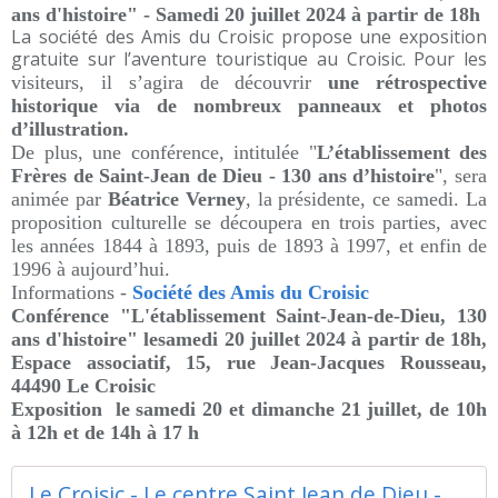
ans d'histoire" - Samedi 20 juillet 2024 à partir de 18h
La société des Amis du Croisic propose une exposition
gratuite sur l’aventure touristique au Croisic. Pour les
visiteurs, il s’agira de découvrir
une rétrospective
historique via de nombreux panneaux et photos
d’illustration.
De plus, une conférence, intitulée "
L’établissement des
Frères de Saint-Jean de Dieu - 130 ans d’histoire
", sera
animée par
Béatrice Verney
, la présidente, ce samedi. La
proposition culturelle se découpera en trois parties, avec
les années 1844 à 1893, puis de 1893 à 1997, et enfin de
1996 à aujourd’hui.
Informations -
Société des Amis du Croisic
Conférence "L'établissement Saint-Jean-de-Dieu, 130
ans d'histoire" lesamedi 20 juillet 2024 à partir de 18h,
Espace associ
atif, 15, rue Jean-Jacques Rousseau,
44490 Le Croisic
Exposition le samedi 20 et dimanche 21 juillet, de 10h
à 12h et de 14h à 17 h
Le Croisic - Le centre Saint Jean de Dieu - Ensemble en presqu'ile de Guérande