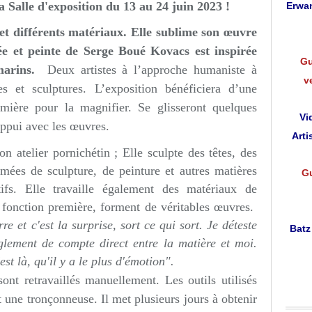
la
Salle d'exposition du 13 au 24 juin 2023 !
Erwan
e et différents matériaux. Elle sublime son œuvre
ée et peinte de Serge Boué Kovacs est inspirée
Gu
marins.
Deux artistes à l’approche humaniste à
v
es et sculptures. L’exposition bénéficiera d’une
mière pour la magnifier. Se glisseront quelques
Vi
appui avec les œuvres.
Arti
on atelier pornichétin ; Elle sculpte des têtes, des
mées de sculpture, de peinture et autres matières
Gu
ifs. Elle travaille également des matériaux de
r fonction première, forment de véritables œuvres.
 et c'est la surprise, sort ce qui sort. Je déteste
Batz
glement de compte direct entre la matière et moi.
est là, qu'il y a le plus d'émotion".
ont retravaillés manuellement. Les outils utilisés
 une tronçonneuse. Il met plusieurs jours à obtenir