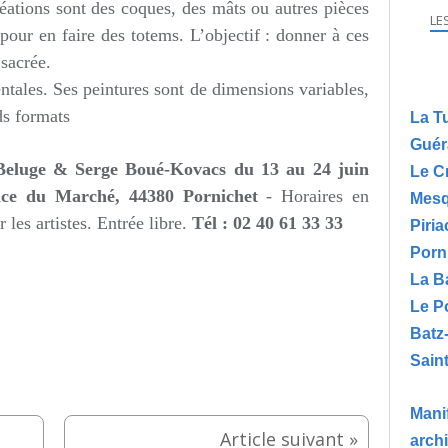
réations sont des coques, des mâts ou autres pièces
LE
pour en faire des totems. L’objectif : donner à ces
sacrée.
tales. Ses peintures sont de dimensions variables,
ds formats
La T
Guér
 Beluge & Serge Boué-Kovacs du 13 au 24 juin
Le C
lace du Marché
, 44380
Pornichet
- Horaires en
Mesq
les artistes. Entrée libre.
Tél : 02 40 61 33 33
Piria
Porn
La B
Le P
Batz
Saint
Manif
arch