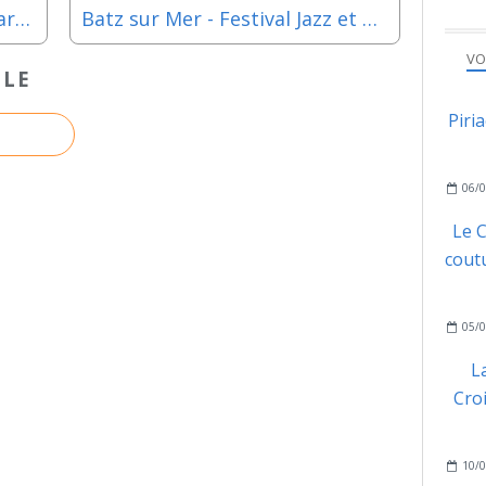
Guérande / La Madeleine - Marché bio - Samedi 10 juin 2023
Batz sur Mer - Festival Jazz et Patrimoine : Des Caraïbes à l’Afrique ! - Samedi 24 juin 2023
VO
CLE
Piri
06/0
Le C
coutu
05/0
L
Cro
10/0