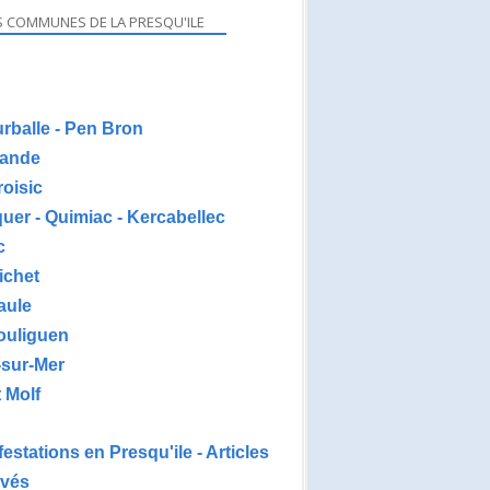
S COMMUNES DE LA PRESQU'ILE
urballe - Pen Bron
ande
roisic
uer - Quimiac - Kercabellec
c
ichet
aule
ouliguen
-sur-Mer
 Molf
estations en Presqu'ile - Articles
ivés