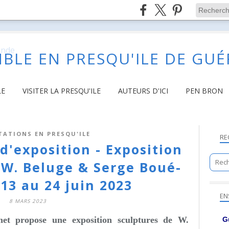
BLE EN PRESQU'ILE DE GU
LE
VISITER LA PRESQU'ILE
AUTEURS D'ICI
PEN BRON
TATIONS EN PRESQU'ILE
RE
 d'exposition - Exposition
 W. Beluge & Serge Boué-
13 au 24 juin 2023
EN
8 MARS 2023
het propose une exposition sculptures de W.
G