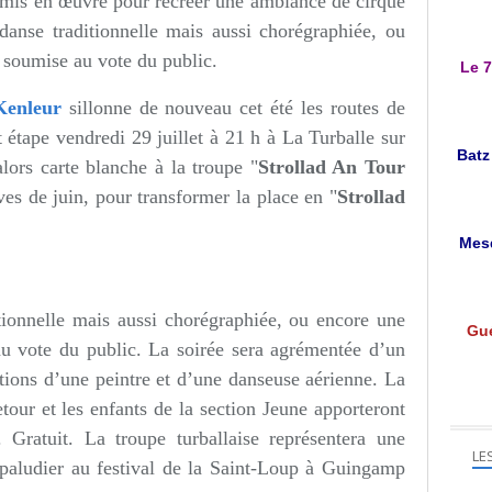
t mis en œuvre pour recréer une ambiance de cirque
danse traditionnelle mais aussi chorégraphiée, ou
a soumise au vote du public.
Le 7
Kenleur
sillonne de nouveau cet été les routes de
t étape vendredi 29 juillet à 21 h à La Turballe sur
Batz
lors carte blanche à la troupe "
Strollad An Tour
ves de juin, pour transformer la place en "
Strollad
Mesq
itionnelle mais aussi chorégraphiée, ou encore une
Gué
au vote du public. La soirée sera agrémentée d’un
tions d’une peintre et d’une danseuse aérienne. La
tour et les enfants de la section Jeune apporteront
 Gratuit. La troupe turballaise représentera une
LE
 paludier au festival de la Saint-Loup à Guingamp