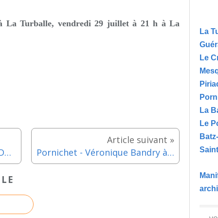
à La Turballe, vendredi 29 juillet à 21 h à La
La T
Guér
Le C
Mesq
Piria
Porn
La B
Le P
Batz
Saint
Pornichet - Notre Dame des Dunes : musique argentine et espagnole - 24 juillet 2022
Pornichet - Véronique Bandry à la Salle d'exposition - 19 au 23 juillet 2022
Manif
CLE
arch