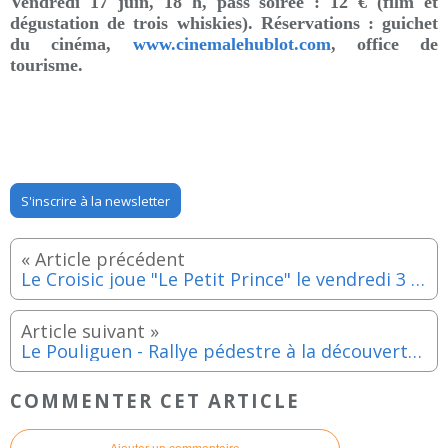
Vendredi 17 juin, 18 h, pass soirée : 12 € (film et
dégustation de trois whiskies). ​Réservations : guichet
du cinéma,
www.cinemalehublot.com
, office de
tourisme.
S'inscrire à la newsletter
Le Croisic joue "Le Petit Prince" le vendredi 3 juin 2022
Le Pouliguen - Rallye pédestre à la découverte du Pouliguen les 4, 5 et 6 juin 2022
COMMENTER CET ARTICLE