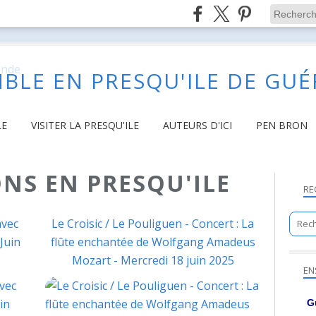
BLE EN PRESQU'ILE DE GU
LE
VISITER LA PRESQU'ILE
AUTEURS D'ICI
PEN BRON
NS EN PRESQU'ILE
RE
avec
Le Croisic / Le Pouliguen - Concert : La
Juin
flûte enchantée de Wolfgang Amadeus
Mozart - Mercredi 18 juin 2025
EN
MANIFESTATIONS EN PRESQU'ILE
MA
G