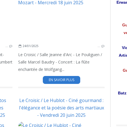
Erwan
Gu
v
…
24/01/2025
…
Vi
nt-
Le Croisic / Salle Jeanne d'Arc - Le Pouliguen /
Arti
Humbert
Salle Marcel Baudry - Concert : La flûte
enchantée de Wolfgang...
Gu
EN SAVOIR PLUS
Batz
tos
Le Croisic / Le Hublot - Ciné gourmand :
es
l'élégance et la poésie des arts martiaux
025
- Vendredi 20 juin 2025