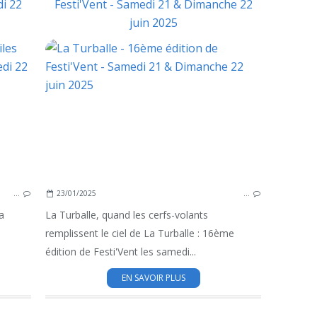
di 22
Festi'Vent - Samedi 21 & Dimanche 22
juin 2025
MANIFESTATIONS EN PRESQU'ILE
MA
…
23/01/2025
…
a
La Turballe, quand les cerfs-volants
remplissent le ciel de La Turballe : 16ème
édition de Festi'Vent les samedi...
EN SAVOIR PLUS