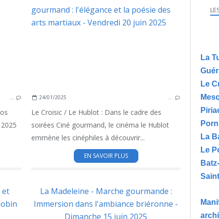
MANIFESTATIONS EN PRESQU'ILE
MA
LE
La T
Guér
Le C
Mesq
…
24/01/2025
…
Piria
tos
Le Croisic / Le Hublot : Dans le cadre des
Porn
n 2025
soirées Ciné gourmand, le cinéma le Hublot
La B
emmène les cinéphiles à découvrir...
Le P
EN SAVOIR PLUS
Batz
Saint
 et
La Madeleine - Marche gourmande :
Manif
Gobin
Immersion dans l'ambiance briéronne -
arch
Dimanche 15 juin 2025