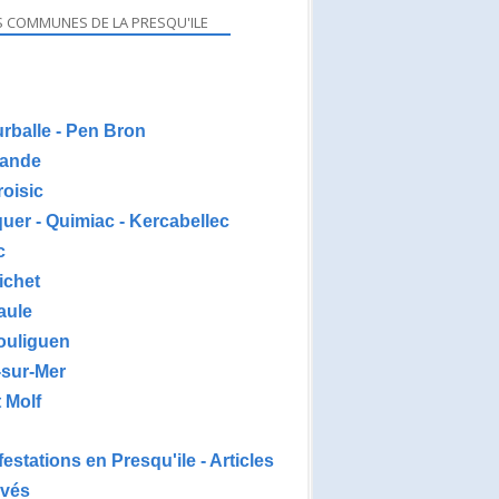
NIFESTATIONS EN PRESQU'ILE
S COMMUNES DE LA PRESQU'ILE
urballe - Pen Bron
ande
roisic
uer - Quimiac - Kercabellec
c
ichet
aule
ouliguen
-sur-Mer
 Molf
estations en Presqu'ile - Articles
ivés