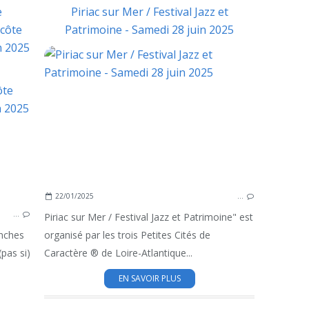
e
Piriac sur Mer / Festival Jazz et
 côte
Patrimoine - Samedi 28 juin 2025
n 2025
MA
MANIFESTATIONS EN PRESQU'ILE
22/01/2025
…
…
Piriac sur Mer / Festival Jazz et Patrimoine" est
anches
organisé par les trois Petites Cités de
(pas si)
Caractère ® de Loire-Atlantique...
EN SAVOIR PLUS