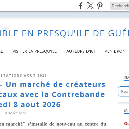
BLE EN PRESQU'ILE DE GU
LE
VISITER LA PRESQU'ILE
AUTEURS D'ICI
PEN BRON
STATIONS AOUT 2026
RE
 - Un marché de créateurs
ocaux avec la Contrebande
edi 8 aout 2026
EN
8 AOÛT 2026
 son marché" s’installe de nouveau au centre du
Gu