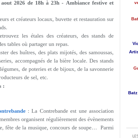
8 aout 2026
de 18h à 23h
-
Ambiance festive et
v
s et créateurs locaux, buvette et restauration sur
Bat
nds.
retrouvez les étales des créateurs, des stands de
des tables où partager un repas.
Vi
ster des huîtres, des plats mijotés, des samoussas,
Arti
sseries, accompagnés de la bière locale. Des stands
Gu
légumes, de poteries et de bijoux, de la savonnerie
roducteurs de sel, etc.
s :
Batz
ntrebande
:
La Contrebande est une association
es membres organisent régulièrement des évènements
lage, fête de la musique, concours de soupe… Parmi
LE