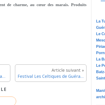
ent de charme, au cœur des marais.
Produits
La T
Guér
Le C
Mesq
Piria
Porn
La B
Le P
Batz
Guérande - 46ème Salon des antiquaires du samedi 8 au dimanche 16 aout 2026
Festival Les Celtiques de Guérande du vendredi 7 au dimanche 9 août 2026
Saint
CLE
Manif
arch