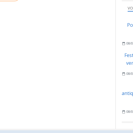
VO
Po
08/0
Fes
ve
08/0
anti
08/0