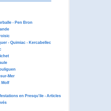
urballe - Pen Bron
ande
roisic
uer - Quimiac - Kercabellec
c
ichet
aule
ouliguen
-sur-Mer
 Molf
estations en Presqu'ile - Articles
ivés