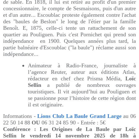
de sable. En 1818, il lui est retiré au profit d'un premier
concessionnaire, le compte de Sesmaisons, puis d'un autre
et d'un autre... Escoublac proteste également contre l'achat
des "baules de Beslon" le long de l'étier par la famille
Benoît. E, 1875, celle-ci tente un rattachement de son
quartier au Pouliguen. Puis c'est Pornichet qui prend son
indépendance en 1900. Quelques années plus tard, la
partie balnéaire d'Escoublac ("la baule") réclame aussi son
indépendance...
Animateur à Radio-France, journaliste à
l’agence Reuter, auteur aux éditions Atlas,
rédacteur en chef chez Prisma Média,
Loïc
Sellin
a publié de nombreux ouvrages
touristiques. Il vit aujourd’hui au Pouliguen et
se passionne pour l’histoire de cette région dont
il est originaire.
Informations -
Lions Club La Baule Grand Large
au
06
22 50 14 88
OU
06 31 24 85 90 - Entrée : 5€
Conférence : Les Origines de La Baule
par Loïc
Sellin
le vendredi 14 novembre 2025 de 18h à