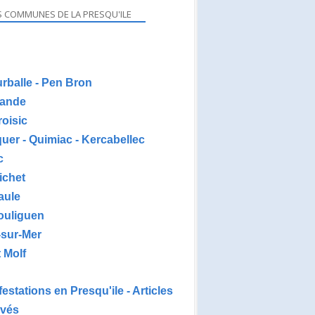
S COMMUNES DE LA PRESQU'ILE
urballe - Pen Bron
ande
roisic
uer - Quimiac - Kercabellec
c
ichet
aule
ouliguen
-sur-Mer
 Molf
estations en Presqu'ile - Articles
ivés