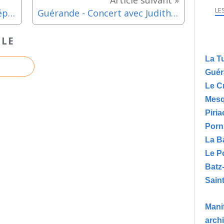
LE
Guérande - Randonnée au crépuscule avec Terre de Sel - Mercredi 25 septembre 2024
Guérande - Concert avec Judith Charron et Mathilde Limal - Lundi 5 août 2024
CLE
La T
Guér
Le C
Mesq
Piria
Porn
La B
Le P
Batz
Saint
Manif
arch