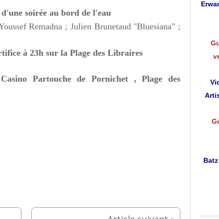
Erwan
d'une soirée au bord de l'eau
ussef Remadna ; Julien Brunetaud "Bluesiana" ;
Gu
tifice à 23h sur la Plage des Libraires
v
Casino Partouche de Pornichet , Plage des
Vi
Arti
Gu
Batz