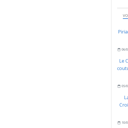
VO
Piri
06/0
Le C
coutu
05/0
L
Cro
10/0