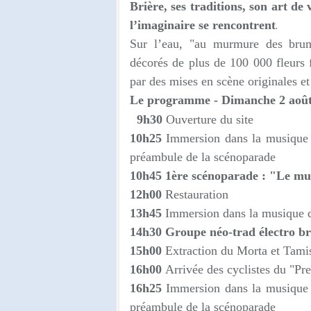
Brière, ses traditions, son art de 
.
l’imaginaire se rencontrent
Sur l’eau, "au murmure des brume
décorés de plus de 100 000 fleurs f
par des mises en scène originales et
Le programme -
Dimanche 2 août
9h30
Ouverture du site
10h25
Immersion dans la musique
préambule de la scénoparade
10h45 1ère scénoparade : "Le m
12h00
Restauration
13h45
Immersion dans la musique 
14h30
Groupe néo-trad électro br
15h00
Extraction du Morta et Tami
16h00
Arrivée des cyclistes du "Pr
16h25
Immersion dans la musique
préambule de la scénoparade