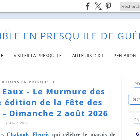
BLE EN PRESQU'ILE DE GU
LE
VISITER LA PRESQU'ILE
AUTEURS D'ICI
PEN BRON
TATIONS EN PRESQU'ILE
RE
s Eaux - Le Murmure des
 édition de la Fête des
s - Dimanche 2 août 2026
EN
1 AVRIL 2026
es Chalands Fleuris
qui
célèbre le marais de
G