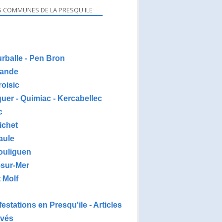
S COMMUNES DE LA PRESQU'ILE
urballe - Pen Bron
ande
roisic
uer - Quimiac - Kercabellec
c
ichet
aule
ouliguen
-sur-Mer
 Molf
estations en Presqu'ile - Articles
ivés