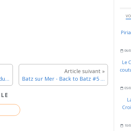
VO
Piri
06/0
Le C
coutu
Mesquer - Le Fabuleux Tour du cirque Musical - Dimanche 2 aout 2026
Batz sur Mer - Back to Batz #5 - Dimanche 2 août 2026
05/0
CLE
L
Cro
10/0