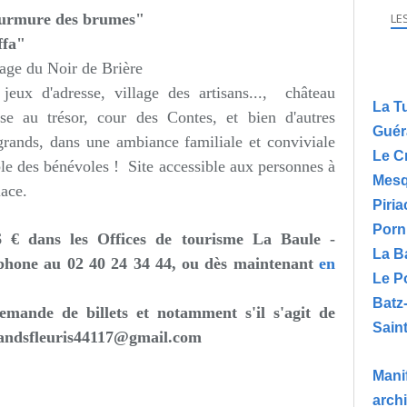
murmure des brumes"
LE
ffa"
age du Noir de Brière
jeux d'adresse, village des artisans..., c
hâteau
La T
se au trésor, cour des Contes, et bien d'autres
Guér
 grands, dans une ambiance familiale et conviviale
Le C
ble des bénévoles ! Site accessible aux personnes à
Mesq
lace.
Piria
Porn
 6 € dans les Offices de tourisme La Baule -
La B
éphone au 02 40 24 34 44, ou dès maintenant
en
Le P
Batz
emande de billets et notamment s'il s'agit de
Saint
andsfleuris44117@gmail.com
Manif
arch