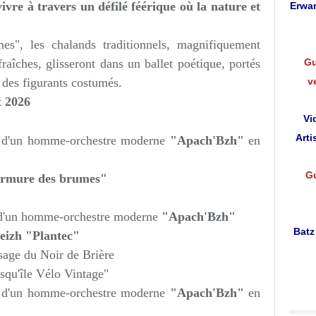
vivre à travers un défilé féérique où la nature et
Erwan
s", les chalands traditionnels, magnifiquement
raîches, glisseront dans un ballet poétique, portés
Gu
 des figurants costumés.
v
 2026
Vi
Arti
 d'un homme-orchestre moderne
"Apach'Bzh"
en
Gu
urmure des brumes"
d'un homme-orchestre moderne
"Apach'Bzh"
Batz
eizh "Plantec"
sage du Noir de Brière
esqu'île Vélo Vintage"
 d'un homme-orchestre moderne
"Apach'Bzh"
en