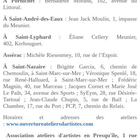
À Pornichet
: Bernadette Morand, 102, avenue du
Littoral.
À Saint-André-des-Eaux
: Jean Jack Moulin, 1, impasse
du Meunier.
À Saint-Lyphard
: Éliane Cellery Meunier,
402, Kerhouguet.
Assérac
: Michèle Riesenmey, 10, rue de l’Espoir.
À Saint-Nazaire
: Brigitte Garcia, 6, chemin de
Chemoulin, à Saint-Marc-sur-Mer ; Véronique Spenlé, 18,
rue René-Halluard, à Saint-Marc-sur-Mer ; Frédéric
Magnin, 40, rue Marceau ; Jacques Cornet et Marie José
Le Paih, 34, avenue des Sports ; SyEym, 28, rue Désirée-
Tartoué ; Jean-Claude Chupin, 5, rue de Baïf ; La
Chambre, 17, rue du Port ; PCP, 7, chemin du Relais.
Horaires et adresses des ateliers
:
www.ouvertureateliersdartistes.com
Association ateliers d'artistes en Presqu'île, 1 rue